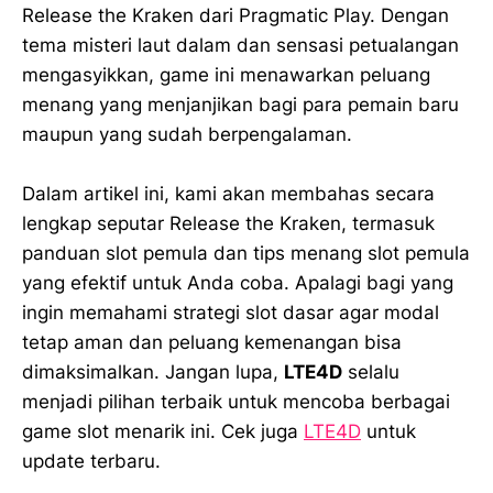
Release the Kraken dari Pragmatic Play. Dengan
tema misteri laut dalam dan sensasi petualangan
mengasyikkan, game ini menawarkan peluang
menang yang menjanjikan bagi para pemain baru
maupun yang sudah berpengalaman.
Dalam artikel ini, kami akan membahas secara
lengkap seputar Release the Kraken, termasuk
panduan slot pemula dan tips menang slot pemula
yang efektif untuk Anda coba. Apalagi bagi yang
ingin memahami strategi slot dasar agar modal
tetap aman dan peluang kemenangan bisa
dimaksimalkan. Jangan lupa,
LTE4D
selalu
menjadi pilihan terbaik untuk mencoba berbagai
game slot menarik ini. Cek juga
LTE4D
untuk
update terbaru.