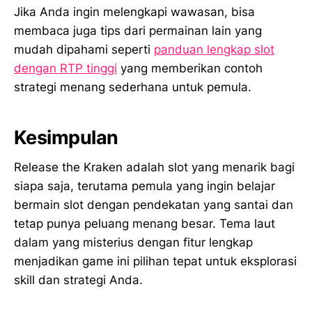
Jika Anda ingin melengkapi wawasan, bisa
membaca juga tips dari permainan lain yang
mudah dipahami seperti
panduan lengkap slot
dengan RTP tinggi
yang memberikan contoh
strategi menang sederhana untuk pemula.
Kesimpulan
Release the Kraken adalah slot yang menarik bagi
siapa saja, terutama pemula yang ingin belajar
bermain slot dengan pendekatan yang santai dan
tetap punya peluang menang besar. Tema laut
dalam yang misterius dengan fitur lengkap
menjadikan game ini pilihan tepat untuk eksplorasi
skill dan strategi Anda.