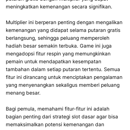
meningkatkan kemenangan secara signifikan.
Multiplier ini berperan penting dengan mengalikan
kemenangan yang didapat selama putaran gratis
berlangsung, sehingga peluang memperoleh
hadiah besar semakin terbuka. Game ini juga
mengadopsi fitur respin yang memungkinkan
pemain untuk mendapatkan kesempatan
tambahan dalam setiap putaran tertentu. Semua
fitur ini dirancang untuk menciptakan pengalaman
yang menyenangkan sekaligus memberi peluang
menang besar.
Bagi pemula, memahami fitur-fitur ini adalah
bagian penting dari strategi slot dasar agar bisa
memaksimalkan potensi kemenangan dan