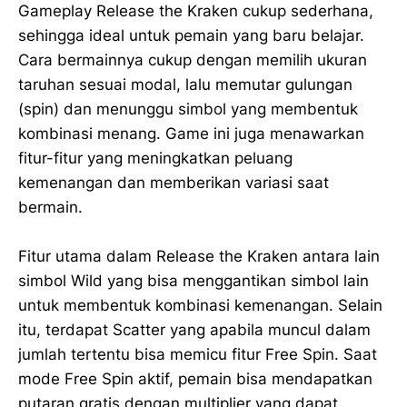
Gameplay Release the Kraken cukup sederhana,
sehingga ideal untuk pemain yang baru belajar.
Cara bermainnya cukup dengan memilih ukuran
taruhan sesuai modal, lalu memutar gulungan
(spin) dan menunggu simbol yang membentuk
kombinasi menang. Game ini juga menawarkan
fitur-fitur yang meningkatkan peluang
kemenangan dan memberikan variasi saat
bermain.
Fitur utama dalam Release the Kraken antara lain
simbol Wild yang bisa menggantikan simbol lain
untuk membentuk kombinasi kemenangan. Selain
itu, terdapat Scatter yang apabila muncul dalam
jumlah tertentu bisa memicu fitur Free Spin. Saat
mode Free Spin aktif, pemain bisa mendapatkan
putaran gratis dengan multiplier yang dapat