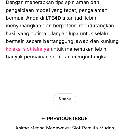
Dengan menerapkan tips spin aman dan
pengelolaan modal yang tepat, pengalaman
bermain Anda di
LTE4D
akan jadi lebih
menyenangkan dan berpotensi mendatangkan
hasil yang optimal. Jangan lupa untuk selalu
bermain secara bertanggung jawab dan kunjungi
koleksi slot lainnya
untuk menemukan lebih
banyak permainan seru dan menguntungkan.
Share
PREVIOUS ISSUE
Anime Mecha Megaways: Slot Pemula Mudah