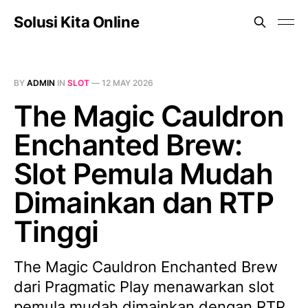
Solusi Kita Online
BY
ADMIN
IN
SLOT
—
12 MAY 2026
The Magic Cauldron
Enchanted Brew:
Slot Pemula Mudah
Dimainkan dan RTP
Tinggi
The Magic Cauldron Enchanted Brew
dari Pragmatic Play menawarkan slot
pemula mudah dimainkan dengan RTP