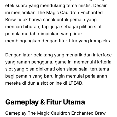
efek suara yang mendukung tema mistis. Desain
ini menjadikan The Magic Cauldron Enchanted
Brew tidak hanya cocok untuk pemain yang
mencari hiburan, tapi juga sebagai pilihan slot
pemula mudah dimainkan yang tidak
membingungkan dengan fitur-fitur yang kompleks.
Dengan latar belakang yang menarik dan interface
yang ramah pengguna, game ini memenuhi kriteria
slot yang bisa dinikmati oleh siapa saja, terutama
bagi pemain yang baru ingin memulai perjalanan
mereka di dunia slot online di
LTE4D
.
Gameplay & Fitur Utama
Gameplay The Magic Cauldron Enchanted Brew