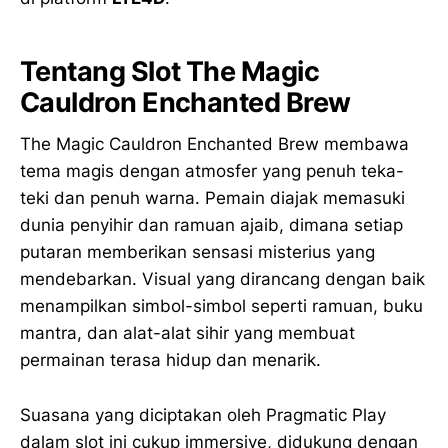
Tentang Slot The Magic
Cauldron Enchanted Brew
The Magic Cauldron Enchanted Brew membawa
tema magis dengan atmosfer yang penuh teka-
teki dan penuh warna. Pemain diajak memasuki
dunia penyihir dan ramuan ajaib, dimana setiap
putaran memberikan sensasi misterius yang
mendebarkan. Visual yang dirancang dengan baik
menampilkan simbol-simbol seperti ramuan, buku
mantra, dan alat-alat sihir yang membuat
permainan terasa hidup dan menarik.
Suasana yang diciptakan oleh Pragmatic Play
dalam slot ini cukup immersive, didukung dengan