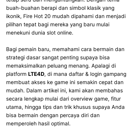
buah-buahan berapi dan simbol klasik yang
ikonik, Fire Hot 20 mudah dipahami dan menjadi
pilihan tepat bagi mereka yang baru mulai
menekuni dunia slot online.
Bagi pemain baru, memahami cara bermain dan
strategi dasar sangat penting supaya bisa
memaksimalkan peluang menang. Apalagi di
platform
LTE4D
, di mana daftar & login gampang
membuat akses ke game ini semakin cepat dan
mudah. Dalam artikel ini, kami akan membahas
secara lengkap mulai dari overview game, fitur
utama, hingga tips dan trik khusus supaya Anda
bisa bermain dengan percaya diri dan
memperoleh hasil optimal.