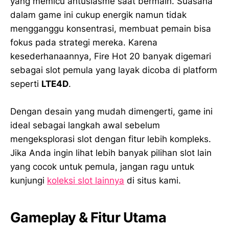
yang memicu antusiasme saat bermain. Suasana
dalam game ini cukup energik namun tidak
mengganggu konsentrasi, membuat pemain bisa
fokus pada strategi mereka. Karena
kesederhanaannya, Fire Hot 20 banyak digemari
sebagai slot pemula yang layak dicoba di platform
seperti
LTE4D
.
Dengan desain yang mudah dimengerti, game ini
ideal sebagai langkah awal sebelum
mengeksplorasi slot dengan fitur lebih kompleks.
Jika Anda ingin lihat lebih banyak pilihan slot lain
yang cocok untuk pemula, jangan ragu untuk
kunjungi
koleksi slot lainnya
di situs kami.
Gameplay & Fitur Utama