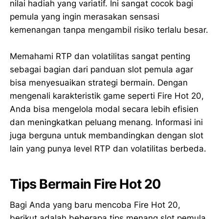
nilai hadiah yang variatif. Ini sangat cocok bagi
pemula yang ingin merasakan sensasi
kemenangan tanpa mengambil risiko terlalu besar.
Memahami RTP dan volatilitas sangat penting
sebagai bagian dari panduan slot pemula agar
bisa menyesuaikan strategi bermain. Dengan
mengenali karakteristik game seperti Fire Hot 20,
Anda bisa mengelola modal secara lebih efisien
dan meningkatkan peluang menang. Informasi ini
juga berguna untuk membandingkan dengan slot
lain yang punya level RTP dan volatilitas berbeda.
Tips Bermain Fire Hot 20
Bagi Anda yang baru mencoba Fire Hot 20,
berikut adalah beberapa tips menang slot pemula