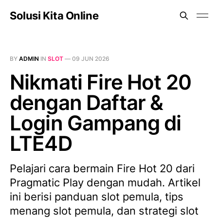
Solusi Kita Online
BY
ADMIN
IN
SLOT
—
09 JUN 2026
Nikmati Fire Hot 20
dengan Daftar &
Login Gampang di
LTE4D
Pelajari cara bermain Fire Hot 20 dari
Pragmatic Play dengan mudah. Artikel
ini berisi panduan slot pemula, tips
menang slot pemula, dan strategi slot