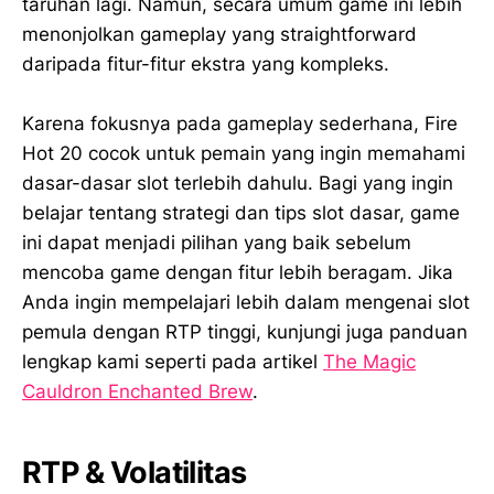
taruhan lagi. Namun, secara umum game ini lebih
menonjolkan gameplay yang straightforward
daripada fitur-fitur ekstra yang kompleks.
Karena fokusnya pada gameplay sederhana, Fire
Hot 20 cocok untuk pemain yang ingin memahami
dasar-dasar slot terlebih dahulu. Bagi yang ingin
belajar tentang strategi dan tips slot dasar, game
ini dapat menjadi pilihan yang baik sebelum
mencoba game dengan fitur lebih beragam. Jika
Anda ingin mempelajari lebih dalam mengenai slot
pemula dengan RTP tinggi, kunjungi juga panduan
lengkap kami seperti pada artikel
The Magic
Cauldron Enchanted Brew
.
RTP & Volatilitas