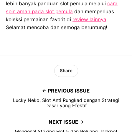
lebih banyak panduan slot pemula melalui
cara
spin aman pada slot pemula
dan memperluas
koleksi permainan favorit di
review lainnya
.
Selamat mencoba dan semoga beruntung!
Share
PREVIOUS ISSUE
Lucky Neko, Slot Anti Rungkad dengan Strategi
Dasar yang Efektif
NEXT ISSUE
Mengenal Striking Hot 5 dan Peluang Jackpot