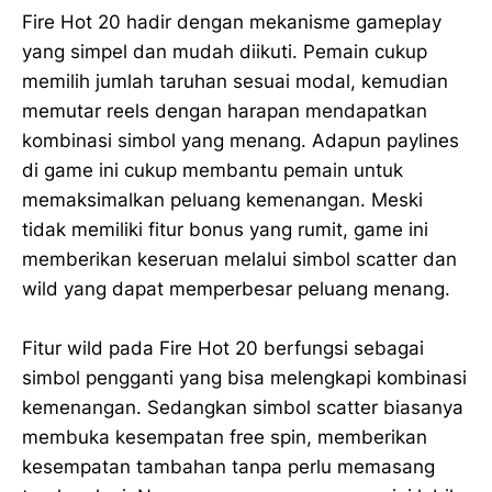
Fire Hot 20 hadir dengan mekanisme gameplay
yang simpel dan mudah diikuti. Pemain cukup
memilih jumlah taruhan sesuai modal, kemudian
memutar reels dengan harapan mendapatkan
kombinasi simbol yang menang. Adapun paylines
di game ini cukup membantu pemain untuk
memaksimalkan peluang kemenangan. Meski
tidak memiliki fitur bonus yang rumit, game ini
memberikan keseruan melalui simbol scatter dan
wild yang dapat memperbesar peluang menang.
Fitur wild pada Fire Hot 20 berfungsi sebagai
simbol pengganti yang bisa melengkapi kombinasi
kemenangan. Sedangkan simbol scatter biasanya
membuka kesempatan free spin, memberikan
kesempatan tambahan tanpa perlu memasang