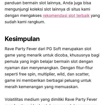
panduan bermain slot lainnya, Anda juga bisa
mengunjungi koleksi slot lainnya di situs kami
dengan mengakses
rekomendasi slot terbaik
yang
sudah kami rangkum.
Kesimpulan
Rave Party Fever dari PG Soft merupakan slot
game yang menarik untuk dicoba, khususnya bagi
pemula yang ingin belajar bermain slot dengan
nyaman dan menyenangkan. Dengan fitur-fitur
seperti free spin, multiplier, wild, dan scatter,
game ini memberikan berbagai peluang untuk
meraih kemenangan yang memuaskan.
Volatilitas medium yang dimiliki Rave Party Fever