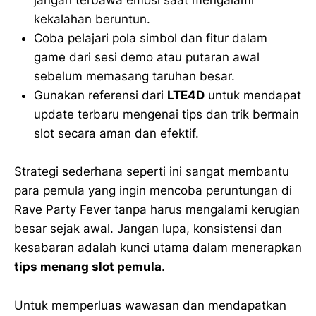
jangan terbawa emosi saat mengalami
kekalahan beruntun.
Coba pelajari pola simbol dan fitur dalam
game dari sesi demo atau putaran awal
sebelum memasang taruhan besar.
Gunakan referensi dari
LTE4D
untuk mendapat
update terbaru mengenai tips dan trik bermain
slot secara aman dan efektif.
Strategi sederhana seperti ini sangat membantu
para pemula yang ingin mencoba peruntungan di
Rave Party Fever tanpa harus mengalami kerugian
besar sejak awal. Jangan lupa, konsistensi dan
kesabaran adalah kunci utama dalam menerapkan
tips menang slot pemula
.
Untuk memperluas wawasan dan mendapatkan