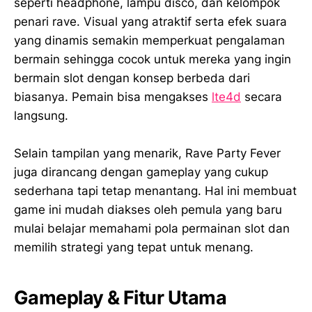
seperti headphone, lampu disco, dan kelompok
penari rave. Visual yang atraktif serta efek suara
yang dinamis semakin memperkuat pengalaman
bermain sehingga cocok untuk mereka yang ingin
bermain slot dengan konsep berbeda dari
biasanya. Pemain bisa mengakses
lte4d
secara
langsung.
Selain tampilan yang menarik, Rave Party Fever
juga dirancang dengan gameplay yang cukup
sederhana tapi tetap menantang. Hal ini membuat
game ini mudah diakses oleh pemula yang baru
mulai belajar memahami pola permainan slot dan
memilih strategi yang tepat untuk menang.
Gameplay & Fitur Utama