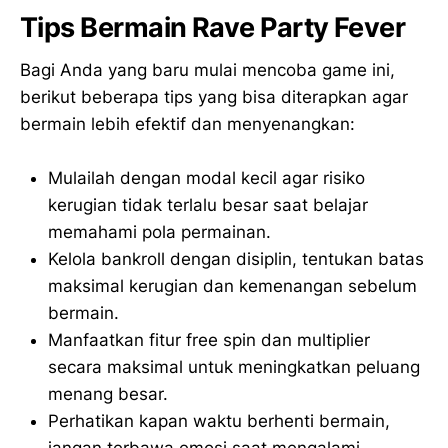
Tips Bermain Rave Party Fever
Bagi Anda yang baru mulai mencoba game ini,
berikut beberapa tips yang bisa diterapkan agar
bermain lebih efektif dan menyenangkan:
Mulailah dengan modal kecil agar risiko
kerugian tidak terlalu besar saat belajar
memahami pola permainan.
Kelola bankroll dengan disiplin, tentukan batas
maksimal kerugian dan kemenangan sebelum
bermain.
Manfaatkan fitur free spin dan multiplier
secara maksimal untuk meningkatkan peluang
menang besar.
Perhatikan kapan waktu berhenti bermain,