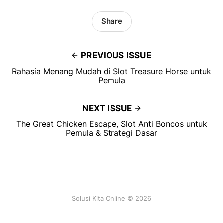
Share
PREVIOUS ISSUE
Rahasia Menang Mudah di Slot Treasure Horse untuk
Pemula
NEXT ISSUE
The Great Chicken Escape, Slot Anti Boncos untuk
Pemula & Strategi Dasar
Solusi Kita Online © 2026