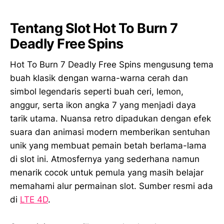
Tentang Slot Hot To Burn 7
Deadly Free Spins
Hot To Burn 7 Deadly Free Spins mengusung tema
buah klasik dengan warna-warna cerah dan
simbol legendaris seperti buah ceri, lemon,
anggur, serta ikon angka 7 yang menjadi daya
tarik utama. Nuansa retro dipadukan dengan efek
suara dan animasi modern memberikan sentuhan
unik yang membuat pemain betah berlama-lama
di slot ini. Atmosfernya yang sederhana namun
menarik cocok untuk pemula yang masih belajar
memahami alur permainan slot. Sumber resmi ada
di
LTE 4D
.