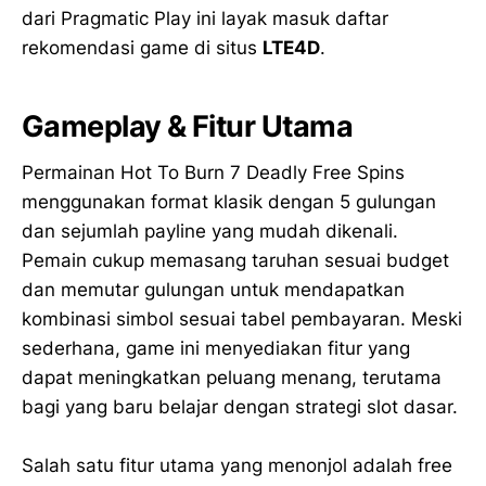
dari Pragmatic Play ini layak masuk daftar
rekomendasi game di situs
LTE4D
.
Gameplay & Fitur Utama
Permainan Hot To Burn 7 Deadly Free Spins
menggunakan format klasik dengan 5 gulungan
dan sejumlah payline yang mudah dikenali.
Pemain cukup memasang taruhan sesuai budget
dan memutar gulungan untuk mendapatkan
kombinasi simbol sesuai tabel pembayaran. Meski
sederhana, game ini menyediakan fitur yang
dapat meningkatkan peluang menang, terutama
bagi yang baru belajar dengan strategi slot dasar.
Salah satu fitur utama yang menonjol adalah free