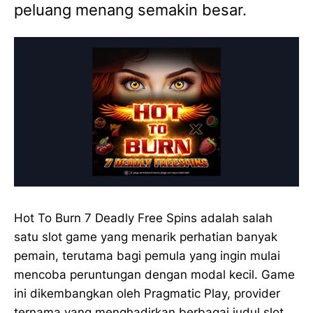
peluang menang semakin besar.
Hot To Burn 7 Deadly Free Spins adalah salah
satu slot game yang menarik perhatian banyak
pemain, terutama bagi pemula yang ingin mulai
mencoba peruntungan dengan modal kecil. Game
ini dikembangkan oleh Pragmatic Play, provider
ternama yang menghadirkan berbagai judul slot