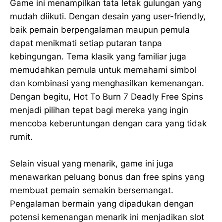
Game ini menampilkan tata letak gulungan yang
mudah diikuti. Dengan desain yang user-friendly,
baik pemain berpengalaman maupun pemula
dapat menikmati setiap putaran tanpa
kebingungan. Tema klasik yang familiar juga
memudahkan pemula untuk memahami simbol
dan kombinasi yang menghasilkan kemenangan.
Dengan begitu, Hot To Burn 7 Deadly Free Spins
menjadi pilihan tepat bagi mereka yang ingin
mencoba keberuntungan dengan cara yang tidak
rumit.
Selain visual yang menarik, game ini juga
menawarkan peluang bonus dan free spins yang
membuat pemain semakin bersemangat.
Pengalaman bermain yang dipadukan dengan
potensi kemenangan menarik ini menjadikan slot