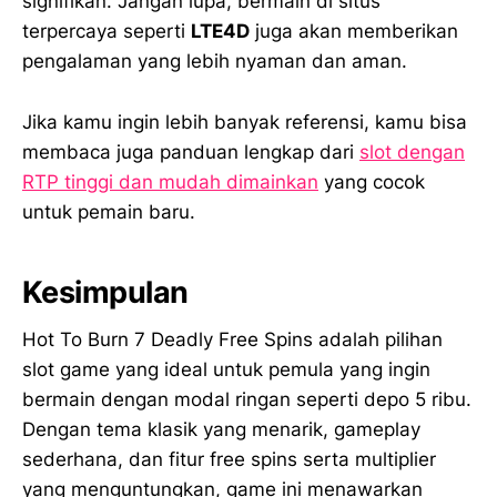
signifikan. Jangan lupa, bermain di situs
terpercaya seperti
LTE4D
juga akan memberikan
pengalaman yang lebih nyaman dan aman.
Jika kamu ingin lebih banyak referensi, kamu bisa
membaca juga panduan lengkap dari
slot dengan
RTP tinggi dan mudah dimainkan
yang cocok
untuk pemain baru.
Kesimpulan
Hot To Burn 7 Deadly Free Spins adalah pilihan
slot game yang ideal untuk pemula yang ingin
bermain dengan modal ringan seperti depo 5 ribu.
Dengan tema klasik yang menarik, gameplay
sederhana, dan fitur free spins serta multiplier
yang menguntungkan, game ini menawarkan