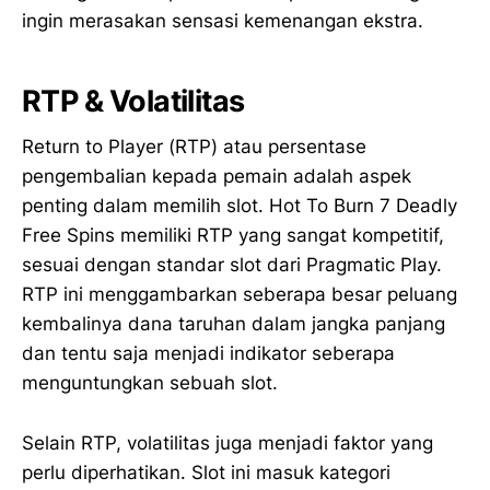
ingin merasakan sensasi kemenangan ekstra.
RTP & Volatilitas
Return to Player (RTP) atau persentase
pengembalian kepada pemain adalah aspek
penting dalam memilih slot. Hot To Burn 7 Deadly
Free Spins memiliki RTP yang sangat kompetitif,
sesuai dengan standar slot dari Pragmatic Play.
RTP ini menggambarkan seberapa besar peluang
kembalinya dana taruhan dalam jangka panjang
dan tentu saja menjadi indikator seberapa
menguntungkan sebuah slot.
Selain RTP, volatilitas juga menjadi faktor yang
perlu diperhatikan. Slot ini masuk kategori