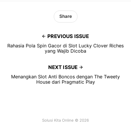
Share
PREVIOUS ISSUE
Rahasia Pola Spin Gacor di Slot Lucky Clover Riches
yang Wajib Dicoba
NEXT ISSUE
Menangkan Slot Anti Boncos dengan The Tweety
House dari Pragmatic Play
Solusi Kita Online © 2026