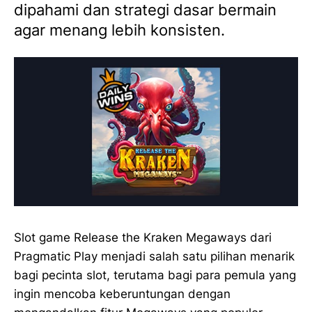
dipahami dan strategi dasar bermain
agar menang lebih konsisten.
Slot game Release the Kraken Megaways dari
Pragmatic Play menjadi salah satu pilihan menarik
bagi pecinta slot, terutama bagi para pemula yang
ingin mencoba keberuntungan dengan