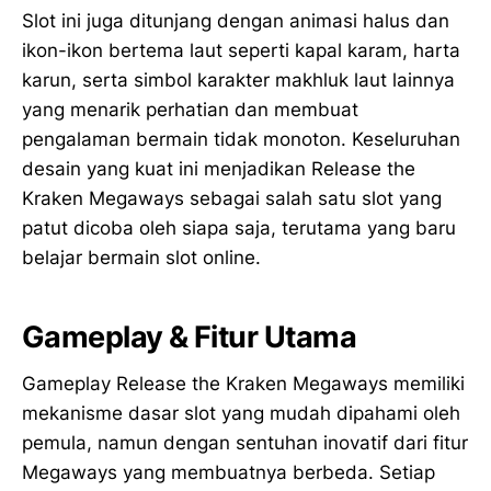
Slot ini juga ditunjang dengan animasi halus dan
ikon-ikon bertema laut seperti kapal karam, harta
karun, serta simbol karakter makhluk laut lainnya
yang menarik perhatian dan membuat
pengalaman bermain tidak monoton. Keseluruhan
desain yang kuat ini menjadikan Release the
Kraken Megaways sebagai salah satu slot yang
patut dicoba oleh siapa saja, terutama yang baru
belajar bermain slot online.
Gameplay & Fitur Utama
Gameplay Release the Kraken Megaways memiliki
mekanisme dasar slot yang mudah dipahami oleh
pemula, namun dengan sentuhan inovatif dari fitur
Megaways yang membuatnya berbeda. Setiap