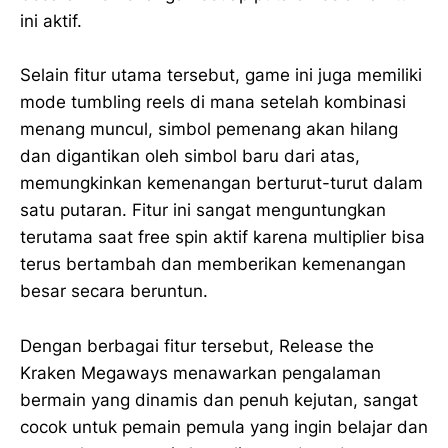
ini aktif.
Selain fitur utama tersebut, game ini juga memiliki
mode tumbling reels di mana setelah kombinasi
menang muncul, simbol pemenang akan hilang
dan digantikan oleh simbol baru dari atas,
memungkinkan kemenangan berturut-turut dalam
satu putaran. Fitur ini sangat menguntungkan
terutama saat free spin aktif karena multiplier bisa
terus bertambah dan memberikan kemenangan
besar secara beruntun.
Dengan berbagai fitur tersebut, Release the
Kraken Megaways menawarkan pengalaman
bermain yang dinamis dan penuh kejutan, sangat
cocok untuk pemain pemula yang ingin belajar dan