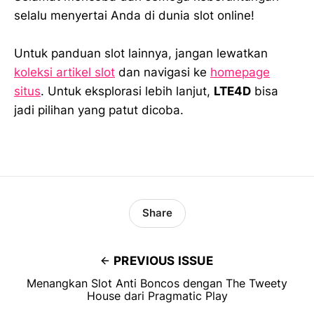
selalu menyertai Anda di dunia slot online!
Untuk panduan slot lainnya, jangan lewatkan
koleksi artikel slot
dan navigasi ke
homepage
situs
. Untuk eksplorasi lebih lanjut,
LTE4D
bisa
jadi pilihan yang patut dicoba.
Share
PREVIOUS ISSUE
Menangkan Slot Anti Boncos dengan The Tweety
House dari Pragmatic Play