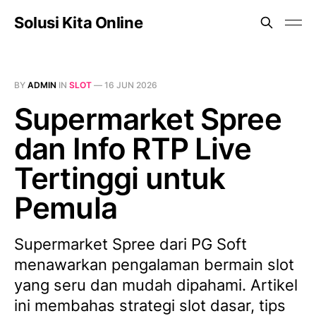
Solusi Kita Online
BY
ADMIN
IN
SLOT
—
16 JUN 2026
Supermarket Spree
dan Info RTP Live
Tertinggi untuk
Pemula
Supermarket Spree dari PG Soft
menawarkan pengalaman bermain slot
yang seru dan mudah dipahami. Artikel
ini membahas strategi slot dasar, tips