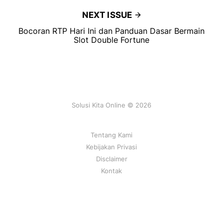
NEXT ISSUE
Bocoran RTP Hari Ini dan Panduan Dasar Bermain
Slot Double Fortune
Solusi Kita Online © 2026
Tentang Kami
Kebijakan Privasi
Disclaimer
Kontak