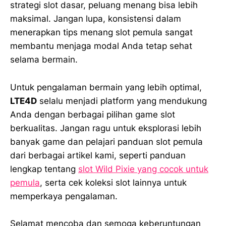
strategi slot dasar, peluang menang bisa lebih
maksimal. Jangan lupa, konsistensi dalam
menerapkan tips menang slot pemula sangat
membantu menjaga modal Anda tetap sehat
selama bermain.
Untuk pengalaman bermain yang lebih optimal,
LTE4D
selalu menjadi platform yang mendukung
Anda dengan berbagai pilihan game slot
berkualitas. Jangan ragu untuk eksplorasi lebih
banyak game dan pelajari panduan slot pemula
dari berbagai artikel kami, seperti panduan
lengkap tentang
slot Wild Pixie yang cocok untuk
pemula
, serta cek koleksi slot lainnya untuk
memperkaya pengalaman.
Selamat mencoba dan semoga keberuntungan