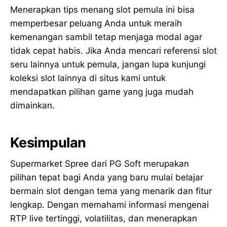
Menerapkan tips menang slot pemula ini bisa
memperbesar peluang Anda untuk meraih
kemenangan sambil tetap menjaga modal agar
tidak cepat habis. Jika Anda mencari referensi slot
seru lainnya untuk pemula, jangan lupa kunjungi
koleksi slot lainnya di situs kami untuk
mendapatkan pilihan game yang juga mudah
dimainkan.
Kesimpulan
Supermarket Spree dari PG Soft merupakan
pilihan tepat bagi Anda yang baru mulai belajar
bermain slot dengan tema yang menarik dan fitur
lengkap. Dengan memahami informasi mengenai
RTP live tertinggi, volatilitas, dan menerapkan