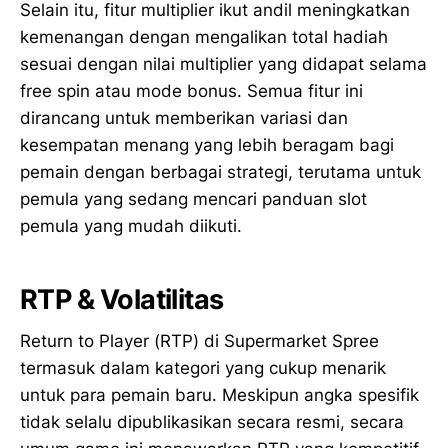
Selain itu, fitur multiplier ikut andil meningkatkan
kemenangan dengan mengalikan total hadiah
sesuai dengan nilai multiplier yang didapat selama
free spin atau mode bonus. Semua fitur ini
dirancang untuk memberikan variasi dan
kesempatan menang yang lebih beragam bagi
pemain dengan berbagai strategi, terutama untuk
pemula yang sedang mencari panduan slot
pemula yang mudah diikuti.
RTP & Volatilitas
Return to Player (RTP) di Supermarket Spree
termasuk dalam kategori yang cukup menarik
untuk para pemain baru. Meskipun angka spesifik
tidak selalu dipublikasikan secara resmi, secara