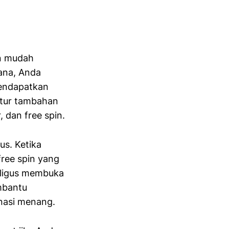
an mudah
ana, Anda
mendapatkan
itur tambahan
, dan free spin.
us. Ketika
free spin yang
aligus membuka
mbantu
nasi menang.