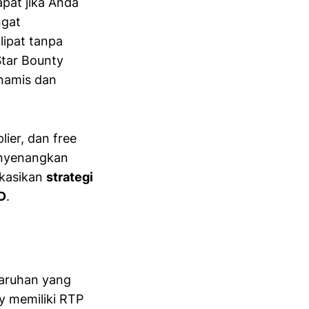
pat jika Anda
ngat
ipat tanpa
Star Bounty
namis dan
lier, dan free
enyenangkan
ikasikan
strategi
D
.
taruhan yang
y memiliki RTP