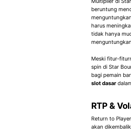
Multiplier di S
beruntung menda
menguntungkan 
harus meningkat
tidak hanya mu
menguntungkan
Meski fitur-fitu
spin di Star B
bagi pemain bar
slot dasar
dalam
RTP & Vola
Return to Playe
akan dikembalik