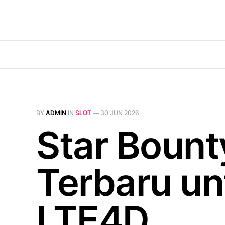
BY
ADMIN
IN
SLOT
—
30 JUN 2026
Star Boun
Terbaru un
LTE4D