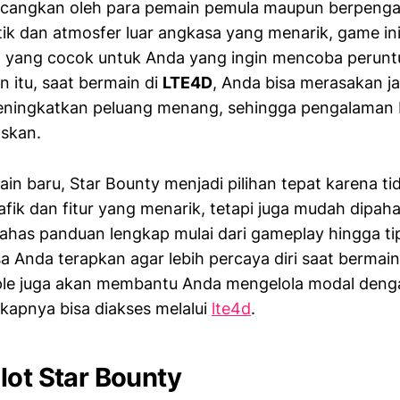
ncangkan oleh para pemain pemula maupun berpeng
stik dan atmosfer luar angkasa yang menarik, game i
a yang cocok untuk Anda yang ingin mencoba perunt
in itu, saat bermain di
LTE4D
, Anda bisa merasakan j
eningkatkan peluang menang, sehingga pengalaman
skan.
in baru, Star Bounty menjadi pilihan tepat karena t
k dan fitur yang menarik, tetapi juga mudah dipahami.
ahas panduan lengkap mulai dari gameplay hingga ti
 Anda terapkan agar lebih percaya diri saat bermain.
ple juga akan membantu Anda mengelola modal denga
kapnya bisa diakses melalui
lte4d
.
lot Star Bounty