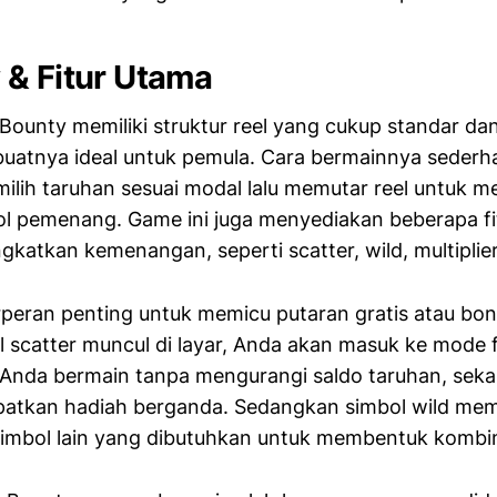
& Fitur Utama
Bounty memiliki struktur reel yang cukup standar d
uatnya ideal untuk pemula. Cara bermainnya sederh
ilih taruhan sesuai modal lalu memutar reel untuk 
ol pemenang. Game ini juga menyediakan beberapa f
katkan kemenangan, seperti scatter, wild, multiplier
erperan penting untuk memicu putaran gratis atau bon
 scatter muncul di layar, Anda akan masuk ke mode 
nda bermain tanpa mengurangi saldo taruhan, sek
atkan hadiah berganda. Sedangkan simbol wild me
imbol lain yang dibutuhkan untuk membentuk kombi