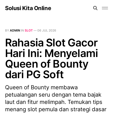
Solusi Kita Online
BY
ADMIN
IN
SLOT
—
06 JUL 2026
Rahasia Slot Gacor
Hari Ini: Menyelami
Queen of Bounty
dari PG Soft
Queen of Bounty membawa
petualangan seru dengan tema bajak
laut dan fitur melimpah. Temukan tips
menang slot pemula dan strategi dasar