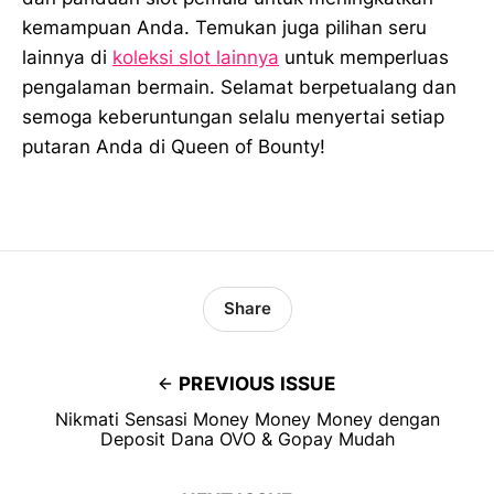
kemampuan Anda. Temukan juga pilihan seru
lainnya di
koleksi slot lainnya
untuk memperluas
pengalaman bermain. Selamat berpetualang dan
semoga keberuntungan selalu menyertai setiap
putaran Anda di Queen of Bounty!
Share
PREVIOUS ISSUE
Nikmati Sensasi Money Money Money dengan
Deposit Dana OVO & Gopay Mudah