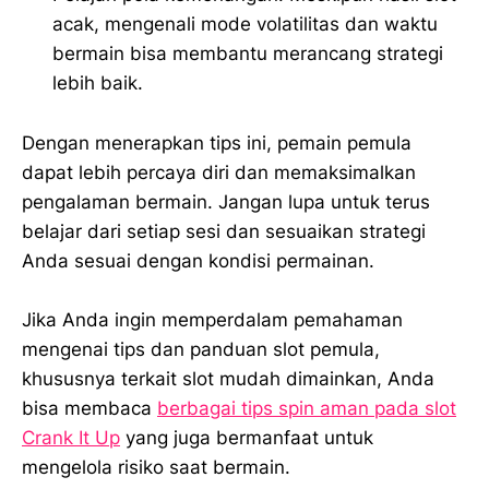
acak, mengenali mode volatilitas dan waktu
bermain bisa membantu merancang strategi
lebih baik.
Dengan menerapkan tips ini, pemain pemula
dapat lebih percaya diri dan memaksimalkan
pengalaman bermain. Jangan lupa untuk terus
belajar dari setiap sesi dan sesuaikan strategi
Anda sesuai dengan kondisi permainan.
Jika Anda ingin memperdalam pemahaman
mengenai tips dan panduan slot pemula,
khususnya terkait slot mudah dimainkan, Anda
bisa membaca
berbagai tips spin aman pada slot
Crank It Up
yang juga bermanfaat untuk
mengelola risiko saat bermain.