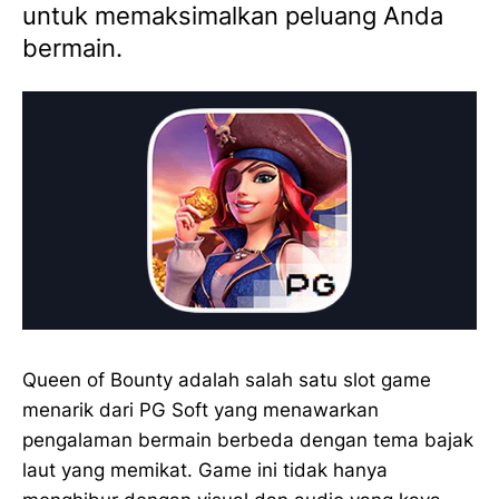
untuk memaksimalkan peluang Anda
bermain.
Queen of Bounty adalah salah satu slot game
menarik dari PG Soft yang menawarkan
pengalaman bermain berbeda dengan tema bajak
laut yang memikat. Game ini tidak hanya