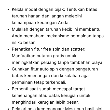
Kelola modal dengan bijak: Tentukan batas
taruhan harian dan jangan melebihi
kemampuan keuangan Anda.
Mulailah dengan taruhan kecil: Ini membantu
Anda memahami mekanisme permainan tanpa
risiko besar.
Perhatikan fitur free spin dan scatter:
Manfaatkan putaran gratis untuk
meningkatkan peluang tanpa tambahan biaya.
Gunakan fitur auto spin dengan pengaturan
batas kemenangan dan kekalahan agar
permainan tetap terkendali.
Berhenti saat sudah mencapai target
kemenangan atau batas kerugian untuk
menghindari kerugian lebih besar.
Pelajari pola kemenangan: Meskipun hasil slot