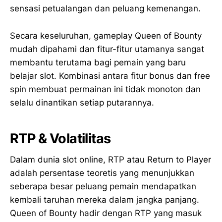
sensasi petualangan dan peluang kemenangan.
Secara keseluruhan, gameplay Queen of Bounty
mudah dipahami dan fitur-fitur utamanya sangat
membantu terutama bagi pemain yang baru
belajar slot. Kombinasi antara fitur bonus dan free
spin membuat permainan ini tidak monoton dan
selalu dinantikan setiap putarannya.
RTP & Volatilitas
Dalam dunia slot online, RTP atau Return to Player
adalah persentase teoretis yang menunjukkan
seberapa besar peluang pemain mendapatkan
kembali taruhan mereka dalam jangka panjang.
Queen of Bounty hadir dengan RTP yang masuk