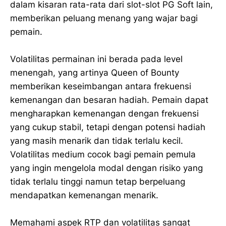
dalam kisaran rata-rata dari slot-slot PG Soft lain,
memberikan peluang menang yang wajar bagi
pemain.
Volatilitas permainan ini berada pada level
menengah, yang artinya Queen of Bounty
memberikan keseimbangan antara frekuensi
kemenangan dan besaran hadiah. Pemain dapat
mengharapkan kemenangan dengan frekuensi
yang cukup stabil, tetapi dengan potensi hadiah
yang masih menarik dan tidak terlalu kecil.
Volatilitas medium cocok bagi pemain pemula
yang ingin mengelola modal dengan risiko yang
tidak terlalu tinggi namun tetap berpeluang
mendapatkan kemenangan menarik.
Memahami aspek RTP dan volatilitas sangat