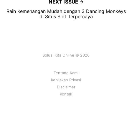
NEXT ISSUE
Raih Kemenangan Mudah dengan 3 Dancing Monkeys
di Situs Slot Terpercaya
Solusi Kita Online © 2026
Tentang Kami
Kebijakan Privasi
Disclaimer
Kontak