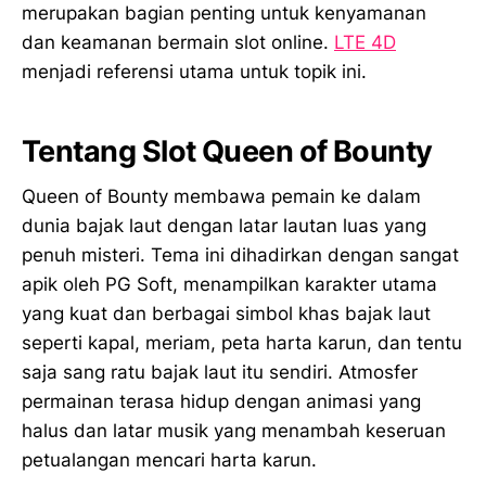
merupakan bagian penting untuk kenyamanan
dan keamanan bermain slot online.
LTE 4D
menjadi referensi utama untuk topik ini.
Tentang Slot Queen of Bounty
Queen of Bounty membawa pemain ke dalam
dunia bajak laut dengan latar lautan luas yang
penuh misteri. Tema ini dihadirkan dengan sangat
apik oleh PG Soft, menampilkan karakter utama
yang kuat dan berbagai simbol khas bajak laut
seperti kapal, meriam, peta harta karun, dan tentu
saja sang ratu bajak laut itu sendiri. Atmosfer
permainan terasa hidup dengan animasi yang
halus dan latar musik yang menambah keseruan
petualangan mencari harta karun.