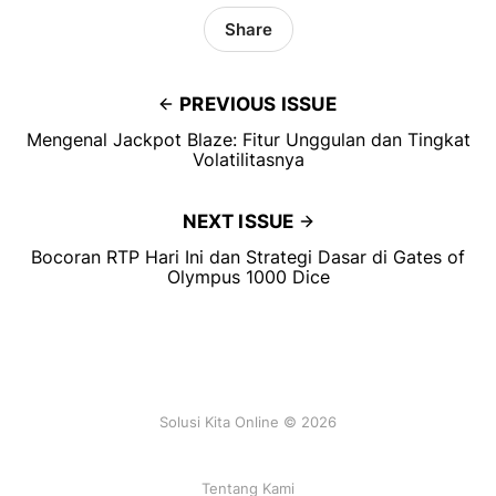
Share
PREVIOUS ISSUE
Mengenal Jackpot Blaze: Fitur Unggulan dan Tingkat
Volatilitasnya
NEXT ISSUE
Bocoran RTP Hari Ini dan Strategi Dasar di Gates of
Olympus 1000 Dice
Solusi Kita Online © 2026
Tentang Kami