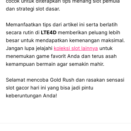
cocok untuk diterapkan tips menang slot pemula
dan strategi slot dasar.
Memanfaatkan tips dari artikel ini serta berlatih
secara rutin di
LTE4D
memberikan peluang lebih
besar untuk mendapatkan kemenangan maksimal.
Jangan lupa jelajahi
koleksi slot lainnya
untuk
menemukan game favorit Anda dan terus asah
kemampuan bermain agar semakin mahir.
Selamat mencoba Gold Rush dan rasakan sensasi
slot gacor hari ini yang bisa jadi pintu
keberuntungan Anda!