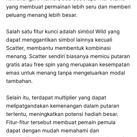
yang membuat permainan lebih seru dan memberi
peluang menang lebih besar.
Salah satu fitur kunci adalah simbol Wild yang
dapat menggantikan simbol lainnya kecuali
Scatter, membantu membentuk kombinasi
menang. Scatter sendiri biasanya memicu putaran
gratis atau free spin yang merupakan kesempatan
emas untuk menang tanpa mengeluarkan modal
tambahan.
Selain itu, terdapat multiplier yang dapat
melipatgandakan kemenangan dalam putaran
tertentu, meningkatkan potensi hadiah besar.
Fitur-fitur tersebut membuat pemain pemula
dapat dengan mudah memahami dan