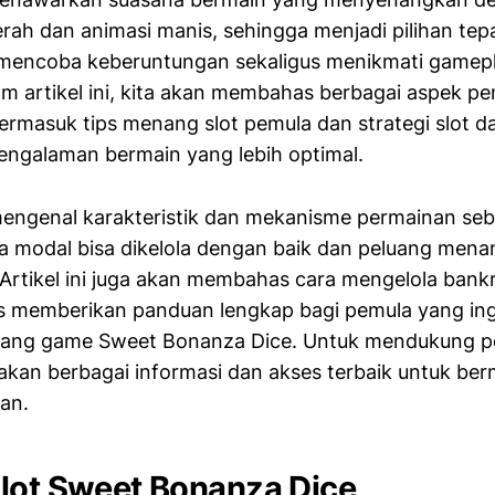
ah dan animasi manis, sehingga menjadi pilihan tepa
n mencoba keberuntungan sekaligus menikmati gamep
m artikel ini, kita akan membahas berbagai aspek pe
ermasuk tips menang slot pemula dan strategi slot d
ngalaman bermain yang lebih optimal.
mengenal karakteristik dan mekanisme permainan seb
a modal bisa dikelola dengan baik dan peluang mena
Artikel ini juga akan membahas cara mengelola bankr
gus memberikan panduan lengkap bagi pemula yang in
ntang game Sweet Bonanza Dice. Untuk mendukung pe
kan berbagai informasi dan akses terbaik untuk berm
an.
lot Sweet Bonanza Dice