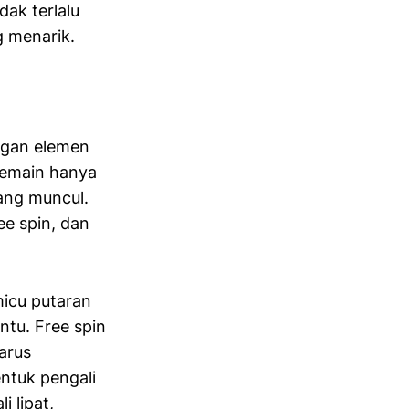
dak terlalu
 menarik.
ngan elemen
emain hanya
ang muncul.
ee spin, dan
.
icu putaran
ntu. Free spin
arus
entuk pengali
 lipat,