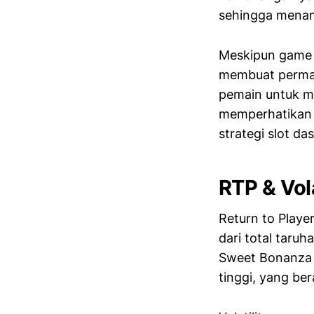
sehingga menam
Meskipun game in
membuat permai
pemain untuk m
memperhatikan p
strategi slot d
RTP & Vola
Return to Playe
dari total taru
Sweet Bonanza D
tinggi, yang ber