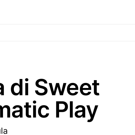
 di Sweet
matic Play
la