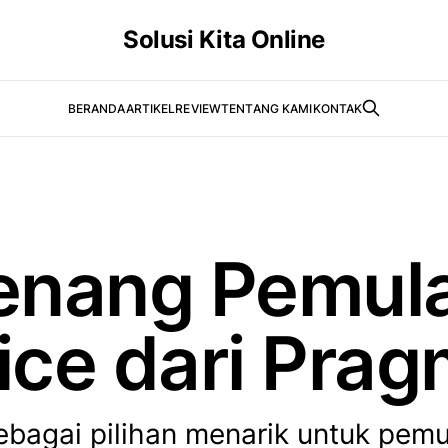
Solusi Kita Online
BERANDA
ARTIKEL
REVIEW
TENTANG KAMI
KONTAK
enang Pemula
ce dari Prag
ebagai pilihan menarik untuk pemu