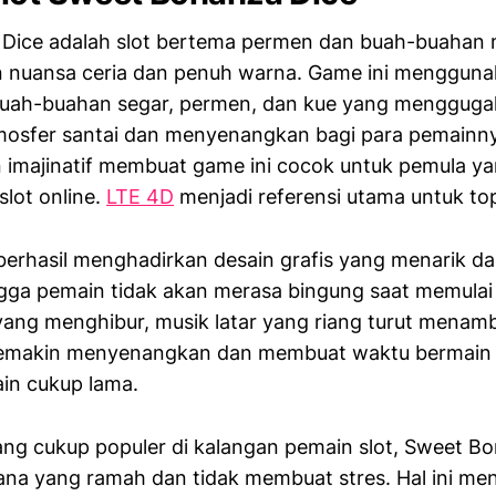
Dice adalah slot bertema permen dan buah-buahan 
 nuansa ceria dan penuh warna. Game ini mengguna
 buah-buahan segar, permen, dan kue yang menggugah
osfer santai dan menyenangkan bagi para pemainn
 imajinatif membuat game ini cocok untuk pemula y
lot online.
LTE 4D
menjadi referensi utama untuk topi
berhasil menghadirkan desain grafis yang menarik 
gga pemain tidak akan merasa bingung saat memulai 
yang menghibur, musik latar yang riang turut menam
emakin menyenangkan dan membuat waktu bermain t
in cukup lama.
ng cukup populer di kalangan pemain slot, Sweet B
 yang ramah dan tidak membuat stres. Hal ini menja