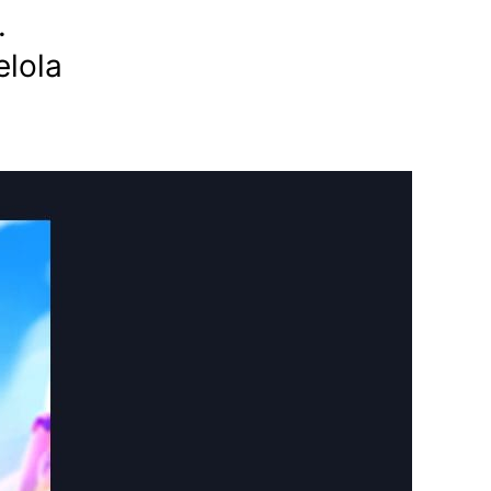
.
elola