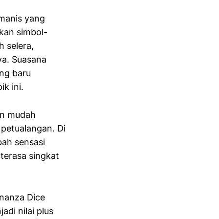
manis yang
kan simbol-
 selera,
ya. Suasana
ang baru
k ini.
dan mudah
petualangan. Di
bah sensasi
erasa singkat
onanza Dice
di nilai plus