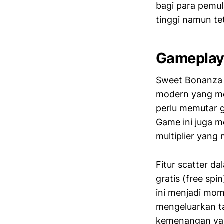
bagi para pemul
tinggi namun t
Gameplay 
Sweet Bonanza 
modern yang m
perlu memutar 
Game ini juga me
multiplier yang
Fitur scatter 
gratis (free spi
ini menjadi mo
mengeluarkan ta
kemenangan yang