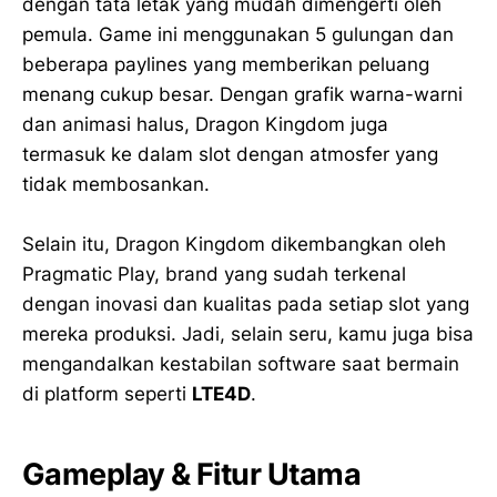
dengan tata letak yang mudah dimengerti oleh
pemula. Game ini menggunakan 5 gulungan dan
beberapa paylines yang memberikan peluang
menang cukup besar. Dengan grafik warna-warni
dan animasi halus, Dragon Kingdom juga
termasuk ke dalam slot dengan atmosfer yang
tidak membosankan.
Selain itu, Dragon Kingdom dikembangkan oleh
Pragmatic Play, brand yang sudah terkenal
dengan inovasi dan kualitas pada setiap slot yang
mereka produksi. Jadi, selain seru, kamu juga bisa
mengandalkan kestabilan software saat bermain
di platform seperti
LTE4D
.
Gameplay & Fitur Utama