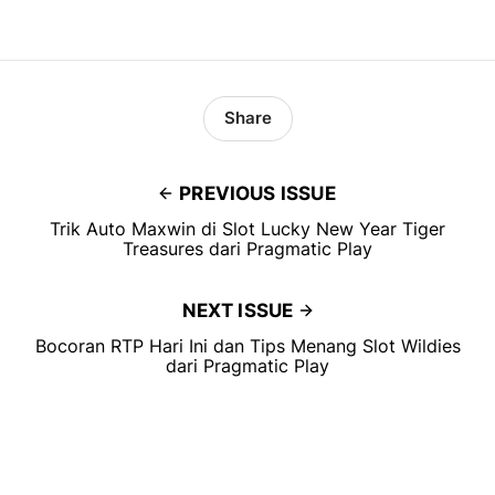
Share
PREVIOUS ISSUE
Trik Auto Maxwin di Slot Lucky New Year Tiger
Treasures dari Pragmatic Play
NEXT ISSUE
Bocoran RTP Hari Ini dan Tips Menang Slot Wildies
dari Pragmatic Play