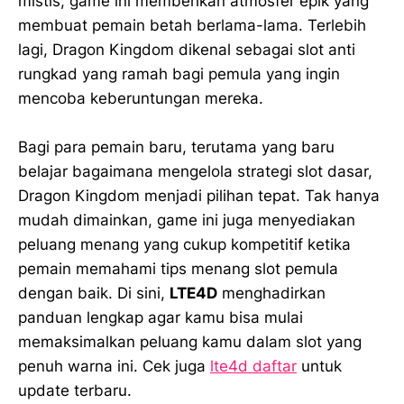
mistis, game ini memberikan atmosfer epik yang
membuat pemain betah berlama-lama. Terlebih
lagi, Dragon Kingdom dikenal sebagai slot anti
rungkad yang ramah bagi pemula yang ingin
mencoba keberuntungan mereka.
Bagi para pemain baru, terutama yang baru
belajar bagaimana mengelola strategi slot dasar,
Dragon Kingdom menjadi pilihan tepat. Tak hanya
mudah dimainkan, game ini juga menyediakan
peluang menang yang cukup kompetitif ketika
pemain memahami tips menang slot pemula
dengan baik. Di sini,
LTE4D
menghadirkan
panduan lengkap agar kamu bisa mulai
memaksimalkan peluang kamu dalam slot yang
penuh warna ini. Cek juga
lte4d daftar
untuk
update terbaru.