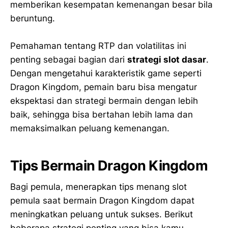
memberikan kesempatan kemenangan besar bila
beruntung.
Pemahaman tentang RTP dan volatilitas ini
penting sebagai bagian dari
strategi slot dasar
.
Dengan mengetahui karakteristik game seperti
Dragon Kingdom, pemain baru bisa mengatur
ekspektasi dan strategi bermain dengan lebih
baik, sehingga bisa bertahan lebih lama dan
memaksimalkan peluang kemenangan.
Tips Bermain Dragon Kingdom
Bagi pemula, menerapkan tips menang slot
pemula saat bermain Dragon Kingdom dapat
meningkatkan peluang untuk sukses. Berikut