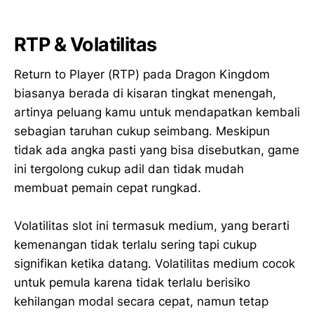
RTP & Volatilitas
Return to Player (RTP) pada Dragon Kingdom
biasanya berada di kisaran tingkat menengah,
artinya peluang kamu untuk mendapatkan kembali
sebagian taruhan cukup seimbang. Meskipun
tidak ada angka pasti yang bisa disebutkan, game
ini tergolong cukup adil dan tidak mudah
membuat pemain cepat rungkad.
Volatilitas slot ini termasuk medium, yang berarti
kemenangan tidak terlalu sering tapi cukup
signifikan ketika datang. Volatilitas medium cocok
untuk pemula karena tidak terlalu berisiko
kehilangan modal secara cepat, namun tetap