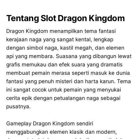
Tentang Slot Dragon Kingdom
Dragon Kingdom menampilkan tema fantasi
kerajaan naga yang sangat kental, lengkap
dengan simbol naga, kastil megah, dan elemen
api yang membara. Suasana yang dibangun lewat
grafis memukau dan efek suara yang dramatis
membuat pemain merasa seperti masuk ke dunia
fantasi yang penuh misteri dan harta karun. Tema
ini sangat cocok untuk pemain yang menyukai
cerita epik dengan petualangan naga sebagai
pusatnya.
Gameplay Dragon Kingdom sendiri
menggabungkan elemen klasik dan modern,