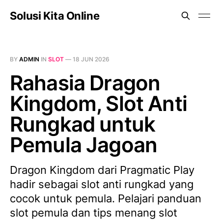
Solusi Kita Online
BY
ADMIN
IN
SLOT
—
18 JUN 2026
Rahasia Dragon
Kingdom, Slot Anti
Rungkad untuk
Pemula Jagoan
Dragon Kingdom dari Pragmatic Play
hadir sebagai slot anti rungkad yang
cocok untuk pemula. Pelajari panduan
slot pemula dan tips menang slot