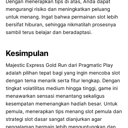
Dengan menerapkan tips di atas, Anda dapat
mengurangi risiko dan meningkatkan peluang
untuk menang. Ingat bahwa permainan slot lebih
bersifat hiburan, sehingga nikmatilah prosesnya
sambil terus belajar dan beradaptasi.
Kesimpulan
Majestic Express Gold Run dari Pragmatic Play
adalah pilihan tepat bagi yang ingin mencoba slot
dengan tema menarik serta fitur lengkap. Dengan
tingkat volatilitas medium hingga tinggi, game ini
menawarkan sensasi menantang sekaligus
kesempatan memenangkan hadiah besar. Untuk
pemula, menerapkan tips menang slot pemula dan
strategi slot dasar sangat dianjurkan agar
pengalaman bermain lebih menguntungkan dan