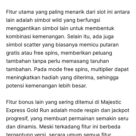
Fitur utama yang paling menarik dari slot ini antara
lain adalah simbol wild yang berfungsi
menggantikan simbol lain untuk membentuk
kombinasi kemenangan. Selain itu, ada juga
simbol scatter yang biasanya memicu putaran
gratis atau free spins, memberikan peluang
tambahan tanpa perlu memasang taruhan
tambahan. Pada mode free spins, multiplier dapat
meningkatkan hadiah yang diterima, sehingga
potensi kemenangan lebih besar.
Fitur bonus lain yang sering ditemui di Majestic
Express Gold Run adalah mode respin dan jackpot
progresif, yang membuat permainan semakin seru
dan dinamis. Meski terkadang fitur ini berbeda
tergantung versi, secara umum semua fitur