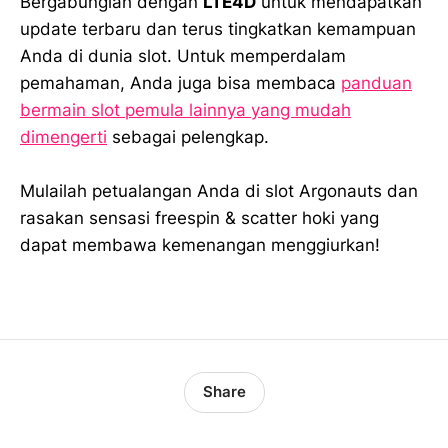
Bergabunglah dengan
LTE4D
untuk mendapatkan
update terbaru dan terus tingkatkan kemampuan
Anda di dunia slot. Untuk memperdalam
pemahaman, Anda juga bisa membaca
panduan
bermain slot pemula lainnya yang mudah
dimengerti
sebagai pelengkap.
Mulailah petualangan Anda di slot Argonauts dan
rasakan sensasi freespin & scatter hoki yang
dapat membawa kemenangan menggiurkan!
Share