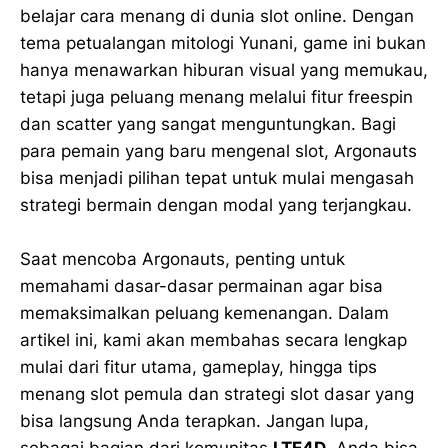
belajar cara menang di dunia slot online. Dengan
tema petualangan mitologi Yunani, game ini bukan
hanya menawarkan hiburan visual yang memukau,
tetapi juga peluang menang melalui fitur freespin
dan scatter yang sangat menguntungkan. Bagi
para pemain yang baru mengenal slot, Argonauts
bisa menjadi pilihan tepat untuk mulai mengasah
strategi bermain dengan modal yang terjangkau.
Saat mencoba Argonauts, penting untuk
memahami dasar-dasar permainan agar bisa
memaksimalkan peluang kemenangan. Dalam
artikel ini, kami akan membahas secara lengkap
mulai dari fitur utama, gameplay, hingga tips
menang slot pemula dan strategi slot dasar yang
bisa langsung Anda terapkan. Jangan lupa,