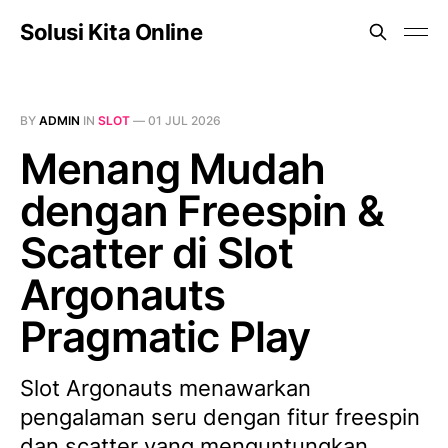
Solusi Kita Online
BY
ADMIN
IN
SLOT
—
01 JUL 2026
Menang Mudah
dengan Freespin &
Scatter di Slot
Argonauts
Pragmatic Play
Slot Argonauts menawarkan
pengalaman seru dengan fitur freespin
dan scatter yang menguntungkan.