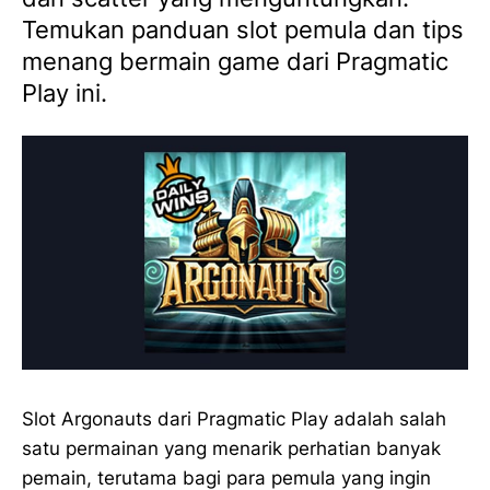
Temukan panduan slot pemula dan tips
menang bermain game dari Pragmatic
Play ini.
Slot Argonauts dari Pragmatic Play adalah salah
satu permainan yang menarik perhatian banyak
pemain, terutama bagi para pemula yang ingin