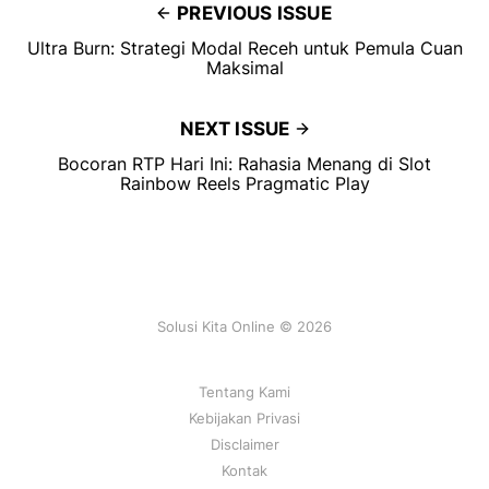
PREVIOUS ISSUE
Ultra Burn: Strategi Modal Receh untuk Pemula Cuan
Maksimal
NEXT ISSUE
Bocoran RTP Hari Ini: Rahasia Menang di Slot
Rainbow Reels Pragmatic Play
Solusi Kita Online © 2026
Tentang Kami
Kebijakan Privasi
Disclaimer
Kontak