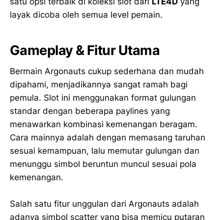
satu opsi terbaik di koleksi slot dari
LTE4D
yang
layak dicoba oleh semua level pemain.
Gameplay & Fitur Utama
Bermain Argonauts cukup sederhana dan mudah
dipahami, menjadikannya sangat ramah bagi
pemula. Slot ini menggunakan format gulungan
standar dengan beberapa paylines yang
menawarkan kombinasi kemenangan beragam.
Cara mainnya adalah dengan memasang taruhan
sesuai kemampuan, lalu memutar gulungan dan
menunggu simbol beruntun muncul sesuai pola
kemenangan.
Salah satu fitur unggulan dari Argonauts adalah
adanya simbol scatter yang bisa memicu putaran