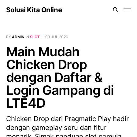
Solusi Kita Online
BY
ADMIN
IN
SLOT
—
09 JUL 2026
Main Mudah
Chicken Drop
dengan Daftar &
Login Gampang di
LTE4D
Chicken Drop dari Pragmatic Play hadir
dengan gameplay seru dan fitur
menarik. Simak panduan slot pemula