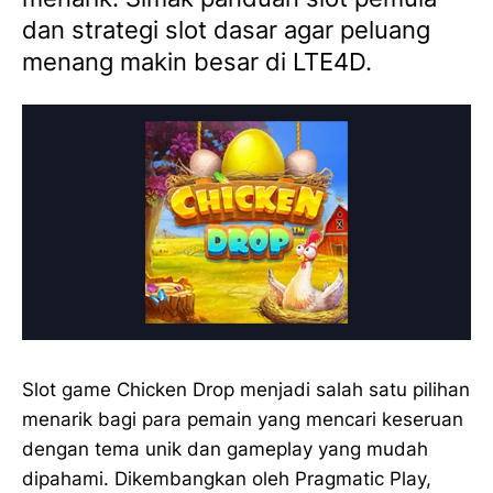
dan strategi slot dasar agar peluang
menang makin besar di LTE4D.
Slot game Chicken Drop menjadi salah satu pilihan
menarik bagi para pemain yang mencari keseruan
dengan tema unik dan gameplay yang mudah
dipahami. Dikembangkan oleh Pragmatic Play,