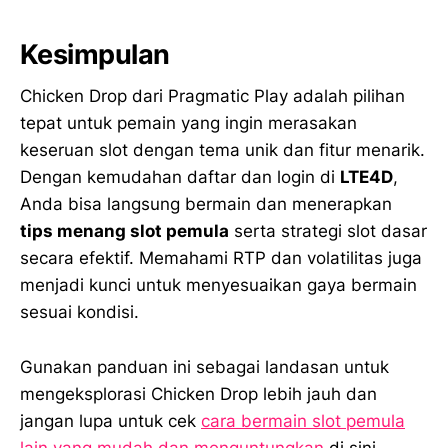
Kesimpulan
Chicken Drop dari Pragmatic Play adalah pilihan
tepat untuk pemain yang ingin merasakan
keseruan slot dengan tema unik dan fitur menarik.
Dengan kemudahan daftar dan login di
LTE4D
,
Anda bisa langsung bermain dan menerapkan
tips menang slot pemula
serta strategi slot dasar
secara efektif. Memahami RTP dan volatilitas juga
menjadi kunci untuk menyesuaikan gaya bermain
sesuai kondisi.
Gunakan panduan ini sebagai landasan untuk
mengeksplorasi Chicken Drop lebih jauh dan
jangan lupa untuk cek
cara bermain slot pemula
lain yang mudah dan menguntungkan
di sini.