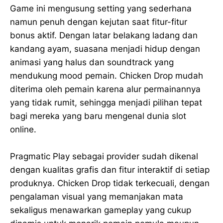
Game ini mengusung setting yang sederhana
namun penuh dengan kejutan saat fitur-fitur
bonus aktif. Dengan latar belakang ladang dan
kandang ayam, suasana menjadi hidup dengan
animasi yang halus dan soundtrack yang
mendukung mood pemain. Chicken Drop mudah
diterima oleh pemain karena alur permainannya
yang tidak rumit, sehingga menjadi pilihan tepat
bagi mereka yang baru mengenal dunia slot
online.
Pragmatic Play sebagai provider sudah dikenal
dengan kualitas grafis dan fitur interaktif di setiap
produknya. Chicken Drop tidak terkecuali, dengan
pengalaman visual yang memanjakan mata
sekaligus menawarkan gameplay yang cukup