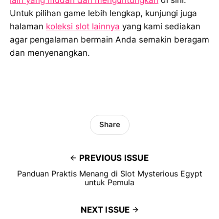
Untuk pilihan game lebih lengkap, kunjungi juga
halaman
koleksi slot lainnya
yang kami sediakan
agar pengalaman bermain Anda semakin beragam
dan menyenangkan.
Share
PREVIOUS ISSUE
Panduan Praktis Menang di Slot Mysterious Egypt
untuk Pemula
NEXT ISSUE