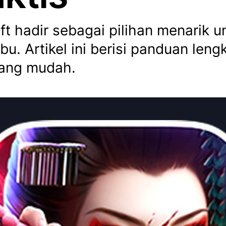
t hadir sebagai pilihan menarik u
u. Artikel ini berisi panduan len
nang mudah.