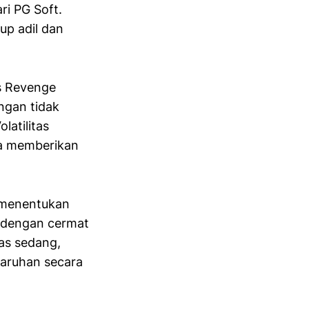
ri PG Soft.
up adil dan
as Revenge
angan tidak
latilitas
a memberikan
 menentukan
a dengan cermat
tas sedang,
taruhan secara