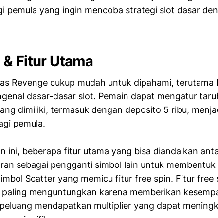
agi pemula yang ingin mencoba strategi slot dasar de
& Fitur Utama
as Revenge cukup mudah untuk dipahami, terutama 
enal dasar-dasar slot. Pemain dapat mengatur taru
ng dimiliki, termasuk dengan deposito 5 ribu, menj
agi pemula.
 ini, beberapa fitur utama yang bisa diandalkan anta
ran sebagai pengganti simbol lain untuk membentuk
mbol Scatter yang memicu fitur free spin. Fitur free 
paling menguntungkan karena memberikan kesempa
s peluang mendapatkan multiplier yang dapat mening