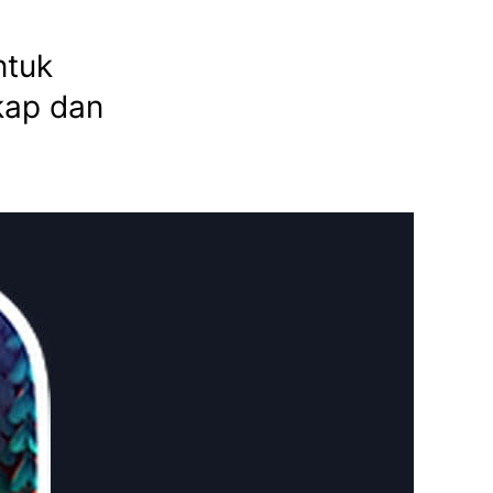
ntuk
gkap dan