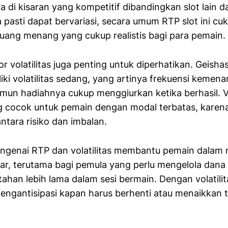
di kisaran yang kompetitif dibandingkan slot lain da
pasti dapat bervariasi, secara umum RTP slot ini cuk
ang menang yang cukup realistis bagi para pemain.
or volatilitas juga penting untuk diperhatikan. Geish
iki volatilitas sedang, yang artinya frekuensi kemen
namun hadiahnya cukup menggiurkan ketika berhasil. Vo
cocok untuk pemain dengan modal terbatas, karen
tara risiko dan imbalan.
enai RTP dan volatilitas membantu pemain dalam
asar, terutama bagi pemula yang perlu mengelola dan
tahan lebih lama dalam sesi bermain. Dengan volatili
ngantisipasi kapan harus berhenti atau menaikkan 