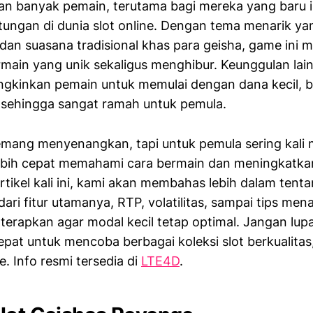
an banyak pemain, terutama bagi mereka yang baru i
ungan di dunia slot online. Dengan tema menarik y
an suasana tradisional khas para geisha, game ini
ain yang unik sekaligus menghibur. Keunggulan lai
kinkan pemain untuk memulai dengan dana kecil, 
, sehingga sangat ramah untuk pemula.
emang menyenangkan, tapi untuk pemula sering kal
ebih cepat memahami cara bermain dan meningkatka
tikel kali ini, kami akan membahas lebih dalam tent
ari fitur utamanya, RTP, volatilitas, sampai tips men
terapkan agar modal kecil tetap optimal. Jangan lup
epat untuk mencoba berbagai koleksi slot berkualitas
. Info resmi tersedia di
LTE4D
.