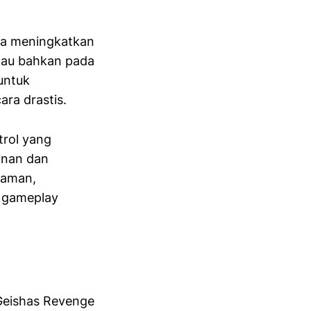
isa meningkatkan
atau bahkan pada
untuk
ra drastis.
trol yang
inan dan
laman,
 gameplay
Geishas Revenge