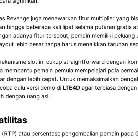
ra signifikan.
shas Revenge juga menawarkan fitur multiplier yang b
n hingga beberapa kali lipat selama putaran gratis 
gan adanya fitur tersebut, pemain memiliki peluang 
out lebih besar tanpa harus menaikkan taruhan seca
kanisme slot ini cukup straightforward dengan kon
a membantu pemain pemula mempelajari pola perma
asar dengan lebih cepat. Untuk memaksimalkan penga
coba dulu versi demo di
LTE4D
agar terbiasa dengan
h dengan uang asli.
tilitas
er (RTP) atau persentase pengembalian pemain pada 