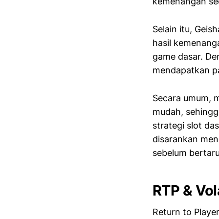
kemenangan seca
Selain itu, Gei
hasil kemenanga
game dasar. Den
mendapatkan pay
Secara umum, me
mudah, sehingg
strategi slot d
disarankan men
sebelum bertaru
RTP & Vola
Return to Play