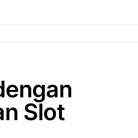
dengan
n Slot