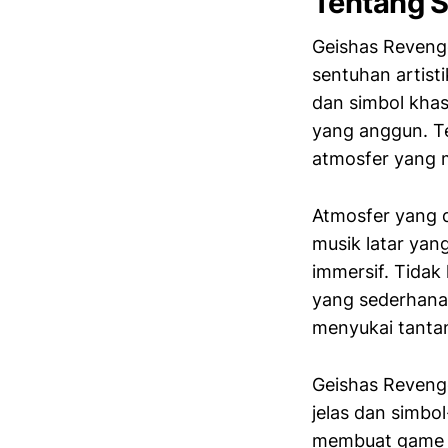
Tentang S
Geishas Reveng
sentuhan artis
dan simbol khas
yang anggun. Te
atmosfer yang 
Atmosfer yang 
musik latar ya
immersif. Tidak
yang sederhana 
menyukai tanta
Geishas Revenge
jelas dan simbo
membuat game in