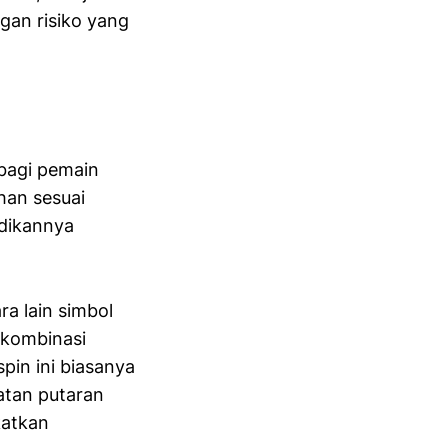
ngan risiko yang
bagi pemain
han sesuai
adikannya
ra lain simbol
 kombinasi
spin ini biasanya
tan putaran
katkan