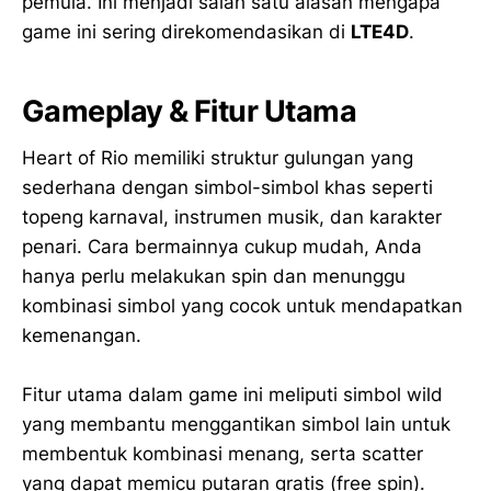
pemula. Ini menjadi salah satu alasan mengapa
game ini sering direkomendasikan di
LTE4D
.
Gameplay & Fitur Utama
Heart of Rio memiliki struktur gulungan yang
sederhana dengan simbol-simbol khas seperti
topeng karnaval, instrumen musik, dan karakter
penari. Cara bermainnya cukup mudah, Anda
hanya perlu melakukan spin dan menunggu
kombinasi simbol yang cocok untuk mendapatkan
kemenangan.
Fitur utama dalam game ini meliputi simbol wild
yang membantu menggantikan simbol lain untuk
membentuk kombinasi menang, serta scatter
yang dapat memicu putaran gratis (free spin).