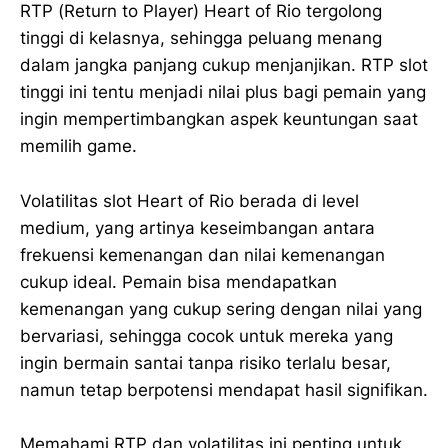
RTP (Return to Player) Heart of Rio tergolong
tinggi di kelasnya, sehingga peluang menang
dalam jangka panjang cukup menjanjikan. RTP slot
tinggi ini tentu menjadi nilai plus bagi pemain yang
ingin mempertimbangkan aspek keuntungan saat
memilih game.
Volatilitas slot Heart of Rio berada di level
medium, yang artinya keseimbangan antara
frekuensi kemenangan dan nilai kemenangan
cukup ideal. Pemain bisa mendapatkan
kemenangan yang cukup sering dengan nilai yang
bervariasi, sehingga cocok untuk mereka yang
ingin bermain santai tanpa risiko terlalu besar,
namun tetap berpotensi mendapat hasil signifikan.
Memahami RTP dan volatilitas ini penting untuk