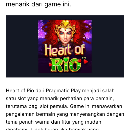
menarik dari game ini.
Heart of Rio dari Pragmatic Play menjadi salah
satu slot yang menarik perhatian para pemain,
terutama bagi slot pemula. Game ini menawarkan
pengalaman bermain yang menyenangkan dengan
tema penuh warna dan fitur yang mudah
dipahami. Tidak heran jika banyak yang