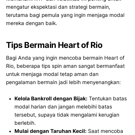
mengatur ekspektasi dan strategi bermain,
terutama bagi pemula yang ingin menjaga modal
mereka dengan baik.
Tips Bermain Heart of Rio
Bagi Anda yang ingin mencoba bermain Heart of
Rio, beberapa tips spin aman sangat bermanfaat
untuk menjaga modal tetap aman dan
pengalaman bermain jadi lebih menyenangkan:
Kelola Bankroll dengan Bijak:
Tentukan batas
modal harian dan jangan melebihi batas
tersebut, supaya tidak mengalami kerugian
berlebih.
Mulai dengan Taruhan Kecil:
Saat mencoba