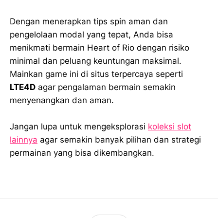
Dengan menerapkan tips spin aman dan
pengelolaan modal yang tepat, Anda bisa
menikmati bermain Heart of Rio dengan risiko
minimal dan peluang keuntungan maksimal.
Mainkan game ini di situs terpercaya seperti
LTE4D
agar pengalaman bermain semakin
menyenangkan dan aman.
Jangan lupa untuk mengeksplorasi
koleksi slot
lainnya
agar semakin banyak pilihan dan strategi
permainan yang bisa dikembangkan.