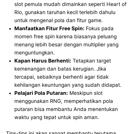
slot pemula mudah dimainkan seperti Heart of
Rio, gunakan taruhan kecil terlebih dahulu
untuk mengenal pola dan fitur game.
Manfaatkan Fitur Free Spin:
Fokus pada
momen free spin karena biasanya peluang
menang lebih besar dengan multiplier yang
menguntungkan.
Kapan Harus Berhenti:
Tetapkan target
kemenangan dan batas kerugian. Jika
tercapai, sebaiknya berhenti agar tidak
kehilangan keuntungan yang sudah didapat.
Pelajari Pola Putaran:
Meskipun slot
menggunakan RNG, memperhatikan pola
putaran bisa membantu Anda menentukan
waktu yang tepat untuk spin aman.
Tips-tips ini akan sangat membantu terutama