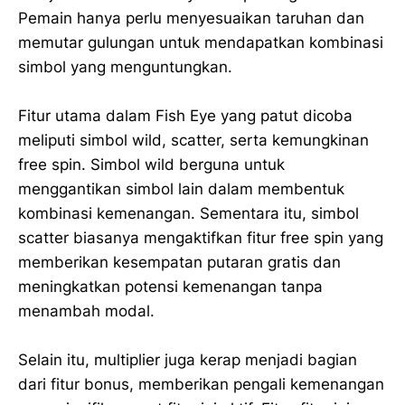
Pemain hanya perlu menyesuaikan taruhan dan
memutar gulungan untuk mendapatkan kombinasi
simbol yang menguntungkan.
Fitur utama dalam Fish Eye yang patut dicoba
meliputi simbol wild, scatter, serta kemungkinan
free spin. Simbol wild berguna untuk
menggantikan simbol lain dalam membentuk
kombinasi kemenangan. Sementara itu, simbol
scatter biasanya mengaktifkan fitur free spin yang
memberikan kesempatan putaran gratis dan
meningkatkan potensi kemenangan tanpa
menambah modal.
Selain itu, multiplier juga kerap menjadi bagian
dari fitur bonus, memberikan pengali kemenangan