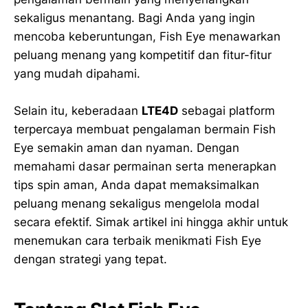
sekaligus menantang. Bagi Anda yang ingin
mencoba keberuntungan, Fish Eye menawarkan
peluang menang yang kompetitif dan fitur-fitur
yang mudah dipahami.
Selain itu, keberadaan
LTE4D
sebagai platform
terpercaya membuat pengalaman bermain Fish
Eye semakin aman dan nyaman. Dengan
memahami dasar permainan serta menerapkan
tips spin aman, Anda dapat memaksimalkan
peluang menang sekaligus mengelola modal
secara efektif. Simak artikel ini hingga akhir untuk
menemukan cara terbaik menikmati Fish Eye
dengan strategi yang tepat.