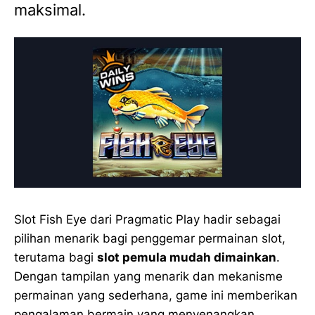
maksimal.
Slot Fish Eye dari Pragmatic Play hadir sebagai
pilihan menarik bagi penggemar permainan slot,
terutama bagi
slot pemula mudah dimainkan
.
Dengan tampilan yang menarik dan mekanisme
permainan yang sederhana, game ini memberikan
pengalaman bermain yang menyenangkan