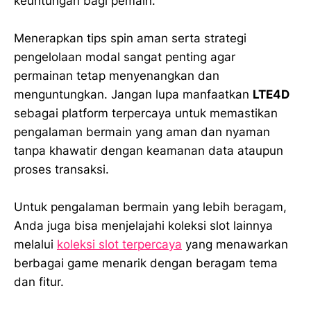
keuntungan bagi pemain.
Menerapkan tips spin aman serta strategi
pengelolaan modal sangat penting agar
permainan tetap menyenangkan dan
menguntungkan. Jangan lupa manfaatkan
LTE4D
sebagai platform terpercaya untuk memastikan
pengalaman bermain yang aman dan nyaman
tanpa khawatir dengan keamanan data ataupun
proses transaksi.
Untuk pengalaman bermain yang lebih beragam,
Anda juga bisa menjelajahi koleksi slot lainnya
melalui
koleksi slot terpercaya
yang menawarkan
berbagai game menarik dengan beragam tema
dan fitur.