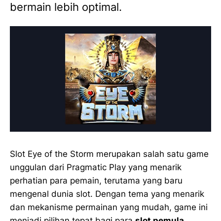
bermain lebih optimal.
Slot Eye of the Storm merupakan salah satu game
unggulan dari Pragmatic Play yang menarik
perhatian para pemain, terutama yang baru
mengenal dunia slot. Dengan tema yang menarik
dan mekanisme permainan yang mudah, game ini
menjadi pilihan tepat bagi para
slot pemula