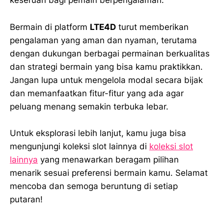
keseruan bagi pemain berpengalaman.
Bermain di platform
LTE4D
turut memberikan
pengalaman yang aman dan nyaman, terutama
dengan dukungan berbagai permainan berkualitas
dan strategi bermain yang bisa kamu praktikkan.
Jangan lupa untuk mengelola modal secara bijak
dan memanfaatkan fitur-fitur yang ada agar
peluang menang semakin terbuka lebar.
Untuk eksplorasi lebih lanjut, kamu juga bisa
mengunjungi koleksi slot lainnya di
koleksi slot
lainnya
yang menawarkan beragam pilihan
menarik sesuai preferensi bermain kamu. Selamat
mencoba dan semoga beruntung di setiap
putaran!