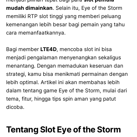
mudah dimainkan
. Selain itu, Eye of the Storm
memiliki RTP slot tinggi yang memberi peluang
kemenangan lebih besar bagi pemain yang tahu
cara memanfaatkannya.
Bagi member
LTE4D
, mencoba slot ini bisa
menjadi pengalaman menyenangkan sekaligus
menantang. Dengan memadukan keseruan dan
strategi, kamu bisa menikmati permainan dengan
lebih optimal. Artikel ini akan membahas lebih
dalam tentang game Eye of the Storm, mulai dari
tema, fitur, hingga tips spin aman yang patut
dicoba.
Tentang Slot Eye of the Storm