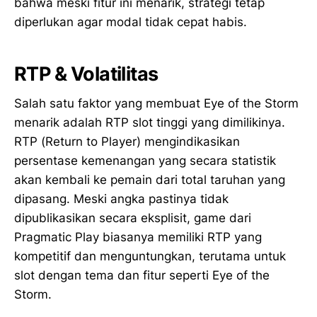
bahwa meski fitur ini menarik, strategi tetap
diperlukan agar modal tidak cepat habis.
RTP & Volatilitas
Salah satu faktor yang membuat Eye of the Storm
menarik adalah RTP slot tinggi yang dimilikinya.
RTP (Return to Player) mengindikasikan
persentase kemenangan yang secara statistik
akan kembali ke pemain dari total taruhan yang
dipasang. Meski angka pastinya tidak
dipublikasikan secara eksplisit, game dari
Pragmatic Play biasanya memiliki RTP yang
kompetitif dan menguntungkan, terutama untuk
slot dengan tema dan fitur seperti Eye of the
Storm.