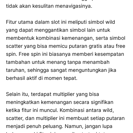
tidak akan kesulitan menavigasinya.
Fitur utama dalam slot ini meliputi simbol wild
yang dapat menggantikan simbol lain untuk
membentuk kombinasi kemenangan, serta simbol
scatter yang bisa memicu putaran gratis atau free
spin. Free spin ini biasanya memberi kesempatan
tambahan untuk menang tanpa menambah
taruhan, sehingga sangat menguntungkan jika
berhasil aktif di momen tepat.
Selain itu, terdapat multiplier yang bisa
meningkatkan kemenangan secara signifikan
ketika fitur ini muncul. Kombinasi antara wild,
scatter, dan multiplier ini membuat setiap putaran
menjadi penuh peluang. Namun, jangan lupa