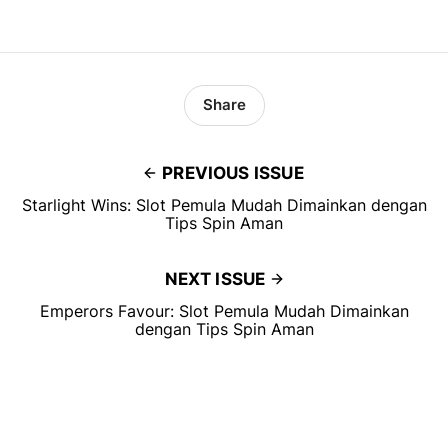
Share
PREVIOUS ISSUE
Starlight Wins: Slot Pemula Mudah Dimainkan dengan
Tips Spin Aman
NEXT ISSUE
Emperors Favour: Slot Pemula Mudah Dimainkan
dengan Tips Spin Aman