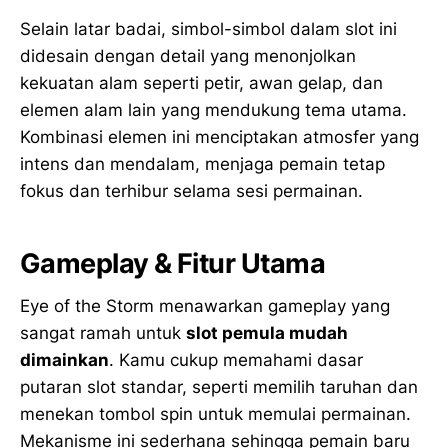
Selain latar badai, simbol-simbol dalam slot ini
didesain dengan detail yang menonjolkan
kekuatan alam seperti petir, awan gelap, dan
elemen alam lain yang mendukung tema utama.
Kombinasi elemen ini menciptakan atmosfer yang
intens dan mendalam, menjaga pemain tetap
fokus dan terhibur selama sesi permainan.
Gameplay & Fitur Utama
Eye of the Storm menawarkan gameplay yang
sangat ramah untuk
slot pemula mudah
dimainkan
. Kamu cukup memahami dasar
putaran slot standar, seperti memilih taruhan dan
menekan tombol spin untuk memulai permainan.
Mekanisme ini sederhana sehingga pemain baru