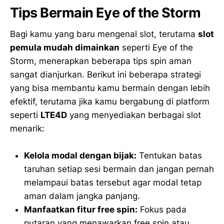
Tips Bermain Eye of the Storm
Bagi kamu yang baru mengenal slot, terutama
slot
pemula mudah dimainkan
seperti Eye of the
Storm, menerapkan beberapa tips spin aman
sangat dianjurkan. Berikut ini beberapa strategi
yang bisa membantu kamu bermain dengan lebih
efektif, terutama jika kamu bergabung di platform
seperti
LTE4D
yang menyediakan berbagai slot
menarik:
Kelola modal dengan bijak:
Tentukan batas
taruhan setiap sesi bermain dan jangan pernah
melampaui batas tersebut agar modal tetap
aman dalam jangka panjang.
Manfaatkan fitur free spin:
Fokus pada
putaran yang menawarkan free spin atau