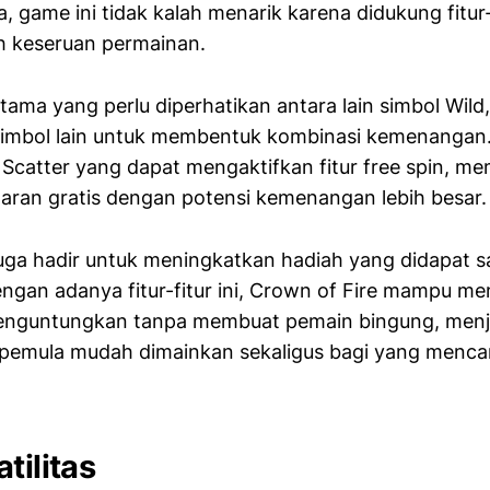
, game ini tidak kalah menarik karena didukung fitur
 keseruan permainan.
utama yang perlu diperhatikan antara lain simbol Wild
imbol lain untuk membentuk kombinasi kemenangan. S
 Scatter yang dapat mengaktifkan fitur free spin, m
aran gratis dengan potensi kemenangan lebih besar.
 juga hadir untuk meningkatkan hadiah yang didapat s
ngan adanya fitur-fitur ini, Crown of Fire mampu m
enguntungkan tanpa membuat pemain bingung, menjad
t pemula mudah dimainkan sekaligus bagi yang menca
tilitas