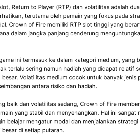
ot, Return to Player (RTP) dan volatilitas adalah dua
rhatikan, terutama oleh pemain yang fokus pada stra
. Crown of Fire memiliki RTP slot tinggi yang berar
ana dalam jangka panjang cenderung menguntungka
a game ini termasuk ke dalam kategori medium, yang b
k terlalu sering namun hadiah yang didapat relatif 
n besar. Volatilitas medium cocok untuk banyak jenis
eimbangan antara risiko dan hadiah.
 baik dan volatilitas sedang, Crown of Fire member
main yang stabil dan menyenangkan. Hal ini sangat
in belajar mengatur modal dan menjalankan strategi 
 besar di setiap putaran.