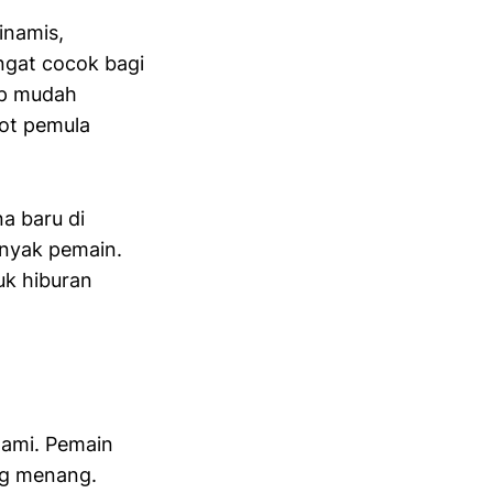
inamis,
ngat cocok bagi
ap mudah
lot pemula
a baru di
anyak pemain.
uk hiburan
hami. Pemain
ng menang.