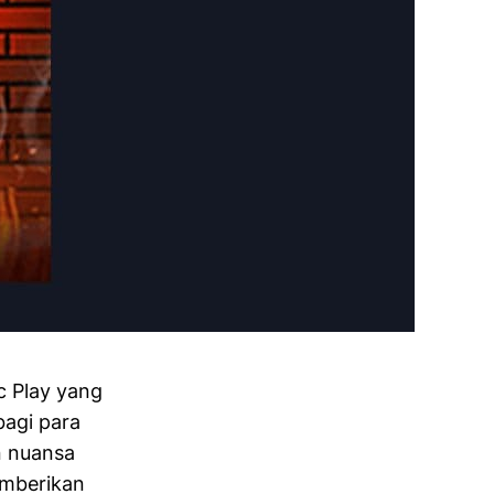
c Play yang
agi para
n nuansa
emberikan