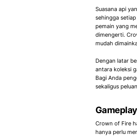
Suasana api yan
sehingga setiap
pemain yang me
dimengerti. Cro
mudah dimainkan
Dengan latar be
antara koleksi 
Bagi Anda pen
sekaligus pelua
Gameplay 
Crown of Fire h
hanya perlu me