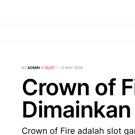
BY
ADMIN
IN
SLOT
—
12 MAY 2026
Crown of F
Dimainkan
Crown of Fire adalah slot g