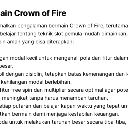
ain Crown of Fire
alkan pengalaman bermain Crown of Fire, terutama
 belajar tentang teknik slot pemula mudah dimainkan,
pin aman yang bisa diterapkan:
gan modal kecil untuk mengenali pola dan fitur dala
besar.
oll dengan disiplin, tetapkan batas kemenangan dan
kehilangan modal berlebihan.
itur free spin dan multiplier secara optimal agar pote
meningkat tanpa harus menambah taruhan.
etiap putaran dan belajar kapan waktu yang tepat un
utkan bermain demi menjaga kestabilan keuangan.
da untuk melakukan taruhan besar secara tiba-tiba, 