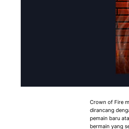
Crown of Fire m
dirancang deng
pemain baru ata
bermain yang s