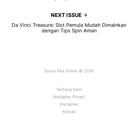
NEXT ISSUE
Da Vinci Treasure: Slot Pemula Mudah Dimainkan
dengan Tips Spin Aman
Solusi Kita Online © 2026
Tentang Kami
Kebijakan Privasi
Disclaimer
Kontak