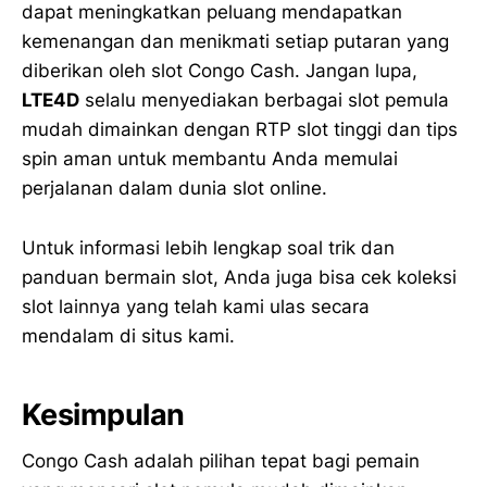
dapat meningkatkan peluang mendapatkan
kemenangan dan menikmati setiap putaran yang
diberikan oleh slot Congo Cash. Jangan lupa,
LTE4D
selalu menyediakan berbagai slot pemula
mudah dimainkan dengan RTP slot tinggi dan tips
spin aman untuk membantu Anda memulai
perjalanan dalam dunia slot online.
Untuk informasi lebih lengkap soal trik dan
panduan bermain slot, Anda juga bisa cek koleksi
slot lainnya yang telah kami ulas secara
mendalam di situs kami.
Kesimpulan
Congo Cash adalah pilihan tepat bagi pemain