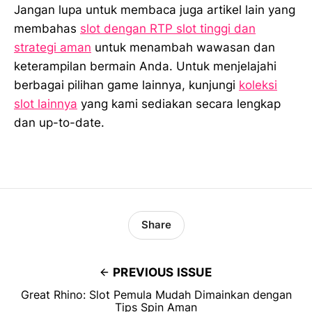
Jangan lupa untuk membaca juga artikel lain yang
membahas
slot dengan RTP slot tinggi dan
strategi aman
untuk menambah wawasan dan
keterampilan bermain Anda. Untuk menjelajahi
berbagai pilihan game lainnya, kunjungi
koleksi
slot lainnya
yang kami sediakan secara lengkap
dan up-to-date.
Share
PREVIOUS ISSUE
Great Rhino: Slot Pemula Mudah Dimainkan dengan
Tips Spin Aman