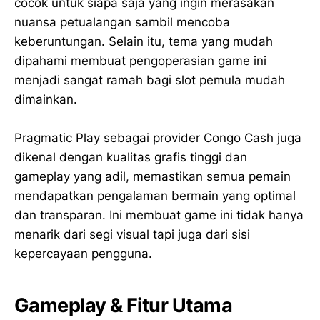
cocok untuk siapa saja yang ingin merasakan
nuansa petualangan sambil mencoba
keberuntungan. Selain itu, tema yang mudah
dipahami membuat pengoperasian game ini
menjadi sangat ramah bagi slot pemula mudah
dimainkan.
Pragmatic Play sebagai provider Congo Cash juga
dikenal dengan kualitas grafis tinggi dan
gameplay yang adil, memastikan semua pemain
mendapatkan pengalaman bermain yang optimal
dan transparan. Ini membuat game ini tidak hanya
menarik dari segi visual tapi juga dari sisi
kepercayaan pengguna.
Gameplay & Fitur Utama