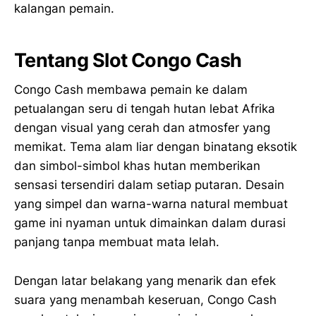
kalangan pemain.
Tentang Slot Congo Cash
Congo Cash membawa pemain ke dalam
petualangan seru di tengah hutan lebat Afrika
dengan visual yang cerah dan atmosfer yang
memikat. Tema alam liar dengan binatang eksotik
dan simbol-simbol khas hutan memberikan
sensasi tersendiri dalam setiap putaran. Desain
yang simpel dan warna-warna natural membuat
game ini nyaman untuk dimainkan dalam durasi
panjang tanpa membuat mata lelah.
Dengan latar belakang yang menarik dan efek
suara yang menambah keseruan, Congo Cash