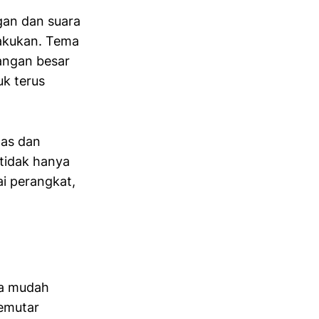
gan dan suara
lakukan. Tema
angan besar
k terus
tas dan
 tidak hanya
ai perangkat,
la mudah
memutar