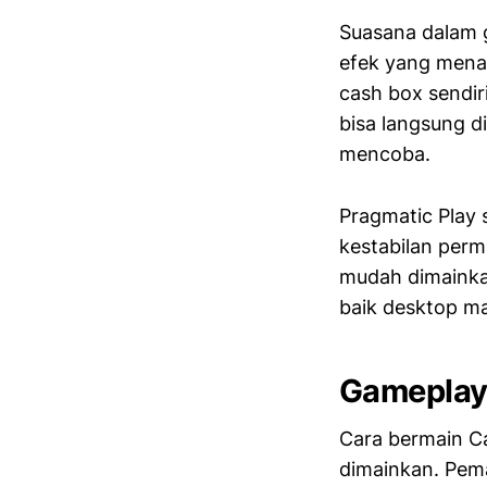
Suasana dalam g
efek yang mena
cash box sendi
bisa langsung 
mencoba.
Pragmatic Play 
kestabilan perm
mudah dimainkan
baik desktop m
Gameplay 
Cara bermain C
dimainkan. Pema