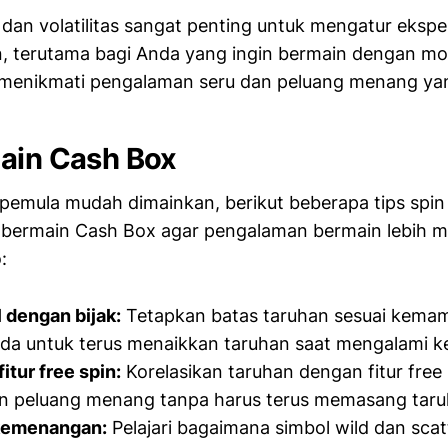
n volatilitas sangat penting untuk mengatur ekspe
n, terutama bagi Anda yang ingin bermain dengan mo
n menikmati pengalaman seru dan peluang menang yang
ain Cash Box
 pemula mudah dimainkan, berikut beberapa tips spi
t bermain Cash Box agar pengalaman bermain lebih
:
 dengan bijak:
Tetapkan batas taruhan sesuai kema
oda untuk terus menaikkan taruhan saat mengalami k
itur free spin:
Korelasikan taruhan dengan fitur free
 peluang menang tanpa harus terus memasang taru
 kemenangan:
Pelajari bagaimana simbol wild dan scat