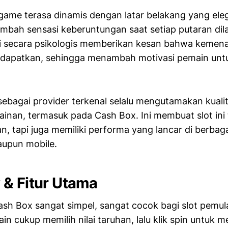
ame terasa dinamis dengan latar belakang yang ele
mbah sensasi keberuntungan saat setiap putaran di
ri secara psikologis memberikan kesan bahwa kemen
didapatkan, sehingga menambah motivasi pemain untu
sebagai provider terkenal selalu mengutamakan kuali
ainan, termasuk pada Cash Box. Ini membuat slot ini
, tapi juga memiliki performa yang lancar di berbag
aupun mobile.
& Fitur Utama
ash Box sangat simpel, sangat cocok bagi slot pemu
in cukup memilih nilai taruhan, lalu klik spin untuk 