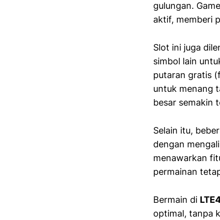
gulungan. Game 
aktif, memberi
Slot ini juga di
simbol lain un
putaran gratis 
untuk menang t
besar semakin t
Selain itu, beb
dengan mengalik
menawarkan fitu
permainan tetap
Bermain di
LTE
optimal, tanpa k