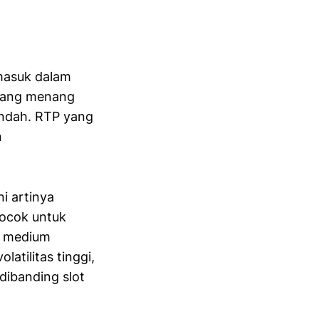
rmasuk dalam
eluang menang
rendah. RTP yang
n
i artinya
cocok untuk
as medium
atilitas tinggi,
dibanding slot