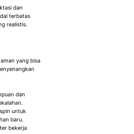
ktasi dan
dal terbatas
 realistis.
n aman yang bisa
 menyenangkan
mpuan dan
ekalahan.
 spin untuk
han baru.
ter bekerja