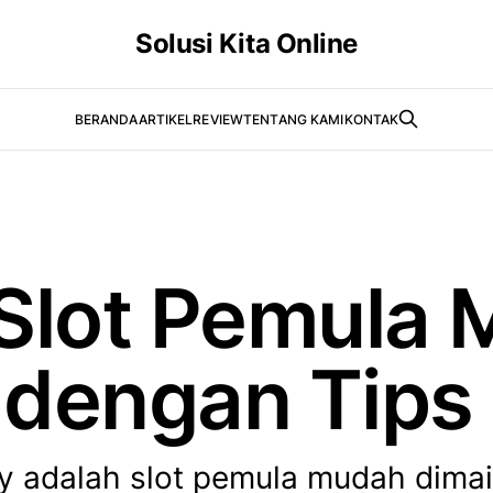
Solusi Kita Online
BERANDA
ARTIKEL
REVIEW
TENTANG KAMI
KONTAK
 Slot Pemula
 dengan Tips
ay adalah slot pemula mudah dima