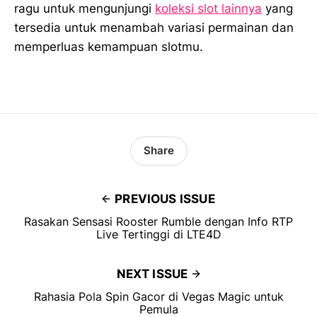
ragu untuk mengunjungi
koleksi slot lainnya
yang
tersedia untuk menambah variasi permainan dan
memperluas kemampuan slotmu.
Share
PREVIOUS ISSUE
Rasakan Sensasi Rooster Rumble dengan Info RTP
Live Tertinggi di LTE4D
NEXT ISSUE
Rahasia Pola Spin Gacor di Vegas Magic untuk
Pemula