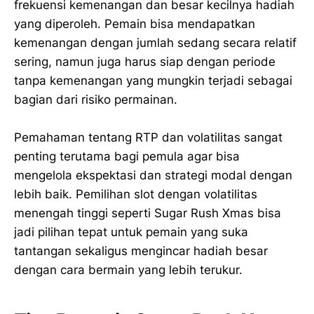
frekuensi kemenangan dan besar kecilnya hadiah
yang diperoleh. Pemain bisa mendapatkan
kemenangan dengan jumlah sedang secara relatif
sering, namun juga harus siap dengan periode
tanpa kemenangan yang mungkin terjadi sebagai
bagian dari risiko permainan.
Pemahaman tentang RTP dan volatilitas sangat
penting terutama bagi pemula agar bisa
mengelola ekspektasi dan strategi modal dengan
lebih baik. Pemilihan slot dengan volatilitas
menengah tinggi seperti Sugar Rush Xmas bisa
jadi pilihan tepat untuk pemain yang suka
tantangan sekaligus mengincar hadiah besar
dengan cara bermain yang lebih terukur.