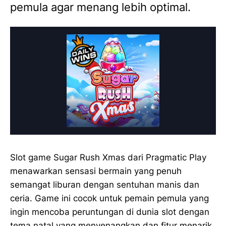
pemula agar menang lebih optimal.
Slot game Sugar Rush Xmas dari Pragmatic Play
menawarkan sensasi bermain yang penuh
semangat liburan dengan sentuhan manis dan
ceria. Game ini cocok untuk pemain pemula yang
ingin mencoba peruntungan di dunia slot dengan
tema natal yang menyenangkan dan fitur menarik.