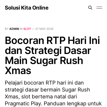
Solusi Kita Online
BY
ADMIN
IN
SLOT
—
27 MAY 2026
Bocoran RTP Hari Ini
dan Strategi Dasar
Main Sugar Rush
Xmas
Pelajari bocoran RTP hari ini dan
strategi dasar bermain Sugar Rush
Xmas, slot bertema natal dari
Pragmatic Play. Panduan lengkap untuk