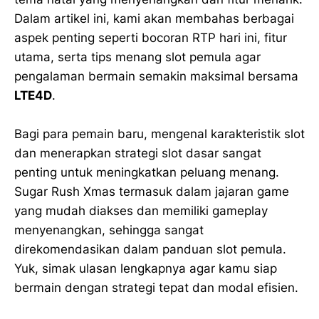
Dalam artikel ini, kami akan membahas berbagai
aspek penting seperti bocoran RTP hari ini, fitur
utama, serta tips menang slot pemula agar
pengalaman bermain semakin maksimal bersama
LTE4D
.
Bagi para pemain baru, mengenal karakteristik slot
dan menerapkan strategi slot dasar sangat
penting untuk meningkatkan peluang menang.
Sugar Rush Xmas termasuk dalam jajaran game
yang mudah diakses dan memiliki gameplay
menyenangkan, sehingga sangat
direkomendasikan dalam panduan slot pemula.
Yuk, simak ulasan lengkapnya agar kamu siap
bermain dengan strategi tepat dan modal efisien.